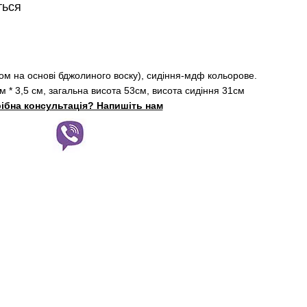
ться
ном на основі бджолиного воску), сидіння-мдф кольорове.
см * 3,5 см, загальна висота 53см, висота сидіння 31см
ібна консультація? Напишіть нам