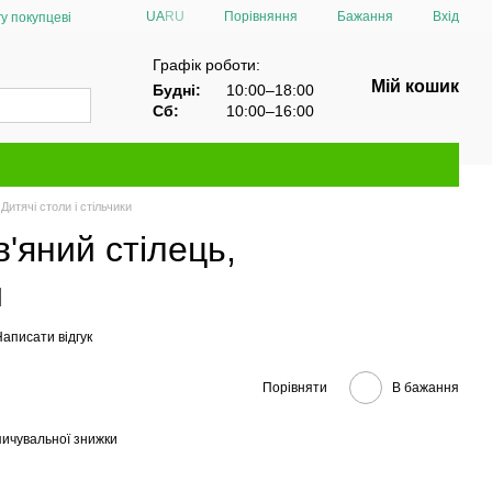
Порівняння
UA
RU
Бажання
Вхід
у покупцеві
Графік роботи:
Мій кошик
Будні:
10:00–18:00
Сб:
10:00–16:00
Дитячі столи і стільчики
'яний стілець,
й
аписати відгук
Порівняти
В бажання
ичувальної знижки