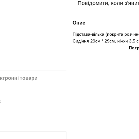
Повідомити, коли з'яви
Опис
Підстава-вільха (покрита розчи
Сидіння 29см * 29см, ніжки 3,5 
Потр
ктронні товари
ю