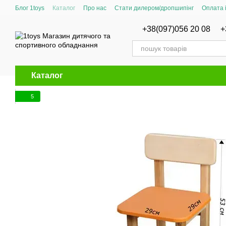
Перейти до основного контенту
Блог 1toys
Каталог
Про нас
Стати дилером/дропшипінг
Оплата 
Сертифікати відповідності
+38(097)056 20 08
+
Каталог
5