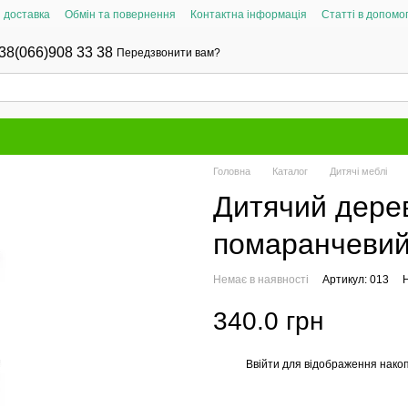
і доставка
Обмін та повернення
Контактна інформація
Статті в допомог
38(066)908 33 38
Передзвонити вам?
Головна
Каталог
Дитячі меблі
Дитячий дерев
помаранчеви
Немає в наявності
Артикул: 013
Н
340.0 грн
Ввійти
для відображення накоп
%