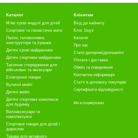
Каталог
Клієнтам
М‘які ігрові модулі для дітей
Вхід до кабінету
Спортивні та гімнастичні мати
Блог 1toys
Пазли, головоломки,
Каталог
конструктори та іграшки
Про нас
Дитячі ігрові майданчики
Стати дилером/дропшипінг
Дитячі спортивні майданчики
Оплата і доставка
Тактичне спорядження для
Обмін та повернення
військових та аксесуари
Контактна інформація
Електронні товари
Статті в допомогу покупцеві
Вуличні меблі
Сертифікати відповідності
Дитячі меблі
Дитячі спортивні комплекси
Ми в соцмережах
для будинку
Велоаксесуари та
комплектуючі
Спортивні товари для дітей і
дорослих
Товари для активного