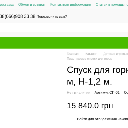
доставка
Обмен и возврат
Контактная информация
Статьи в помощь п
38(066)908 33 38
Перезвонить вам?
Главная
Каталог
Детские игровы
Пластиковые спуски для горок
Спуск для гор
м, H-1,2 м.
Нет в наличии
Артикул: СП-01
Ос
15 840.0 грн
Войти
для отображения накопи
%