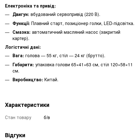
Електроніка та привід:
Двигун:
вбудований сервопривід (220 В).
Функції:
Плавний старт, позиціонер голки, LED-підсвітка.
Смазка:
автоматичний масляний насос (закритий
картер).
Логістичні дані:
Вага:
голова — 55 кг, стіл — 24 кг (брутто).
Габарити:
упаковка голови 65×41×63 см, стіл 120×58×11
см.
Виробництво:
Китай.
Характеристики
Стан товару
б/в
Відгуки