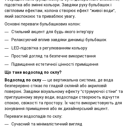
підсвітка або змінні кольори. Завдяки руху бульбашок і
світловим ефектам, колона створює ефект "живої води",
який заспокоює та приваблює увагу.
Основні переваги бульбашкових колон:
Стильний акцент для будь-якого інтер'єру
Релаксуючий вплив завдяки динаміці бульбашок
LED-підсвітка з регулюванням кольору
Простий догляд та безпечне використання
Підвищення естетичної цінності приміщення
Що таке водоспад по склу?
Водоспад по склу
— це вертикальна система, де вода
безперервно стікає по гладкій скляній або акриловій
поверхні. Завдяки візуальному ефекту "струмуючої стіни" та
приглушеному звуку води, водоспади створюють відчуття
спокою, свіжості та простору. Їх часто використовують для
зонування приміщення або як дизайнерський акцент.
Переваги водоспадів по склу:
Сучасний та мінімалістичний вигляд