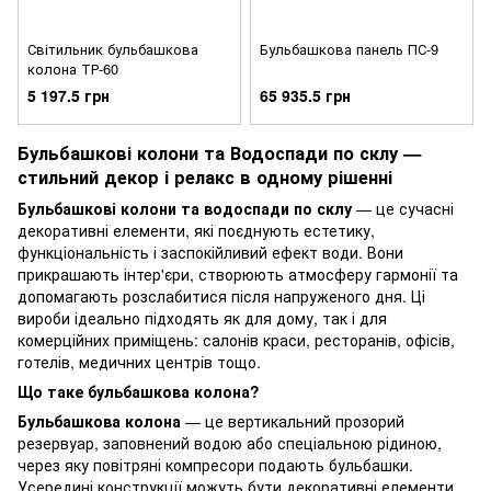
Світильник бульбашкова
Бульбашкова панель ПС-9
колона ТР-60
5 197.5 грн
65 935.5 грн
Бульбашкові колони та Водоспади по склу —
стильний декор і релакс в одному рішенні
Бульбашкові колони та водоспади по склу
— це сучасні
декоративні елементи, які поєднують естетику,
функціональність і заспокійливий ефект води. Вони
прикрашають інтер'єри, створюють атмосферу гармонії та
допомагають розслабитися після напруженого дня. Ці
вироби ідеально підходять як для дому, так і для
комерційних приміщень: салонів краси, ресторанів, офісів,
готелів, медичних центрів тощо.
Що таке бульбашкова колона?
Бульбашкова колона
— це вертикальний прозорий
резервуар, заповнений водою або спеціальною рідиною,
через яку повітряні компресори подають бульбашки.
Усередині конструкції можуть бути декоративні елементи,