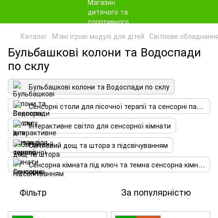
Каталог
М‘які ігрові модулі для дітей
Світлове обладнання
Бульбашкові колони та Водоспади
по склу
Бульбашкові колони та Водоспади по склу
Сенсорні столи для пісочної терапії та сенсорні панелі
Інтерактивне світло для сенсорної кімнати
Світловий дощ та штора з підсвічуванням
Сенсорна кімната під ключ та темна сенсорна кімната
Фільтр
За популярністю