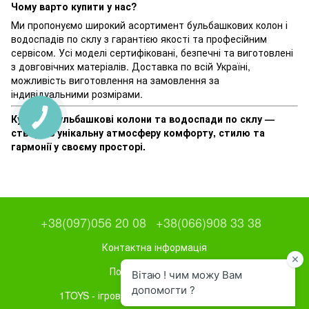
Чому варто купити у нас?
Ми пропонуємо широкий асортимент бульбашкових колон і
водоспадів по склу з гарантією якості та професійним
сервісом. Усі моделі сертифіковані, безпечні та виготовлені
з довговічних матеріалів. Доставка по всій Україні,
можливість виготовлення на замовлення за
індивідуальними розмірами.
Купуйте бульбашкові колони та водоспади по склу —
створіть унікальну атмосферу комфорту, стилю та
гармонії у своєму просторі.
+38(097)056 20 08
+38(066)908 33 38
Контактна інформація
Повна версія сайту
1TOYS - ігрове та спортивне обладнання