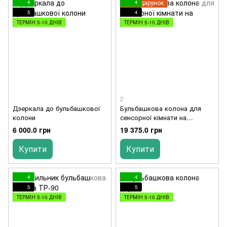
Подарунок
4
4
5
4
ТЕРМІН 5-10 ДНІВ
ТЕРМІН 5-10 ДНІВ
2
Дзеркала до бульбашкової
Бульбашкова колона для
колони
сенсорної кімнати на
підставці
6 000.0 грн
19 375.0 грн
Купити
Купити
4
4
5
5
ТЕРМІН 5-10 ДНІВ
ТЕРМІН 5-10 ДНІВ