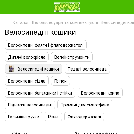
Каталог
Велоаксесуари та комплектуючі
Велосипедні ко
Велосипедні кошики
Велосипедні фляги і флягодержателі
Дитячі велокрісла
Велоінструменти
Велосипедні кошики
Педалі велосипеда
Велосипедні сідла
Гріпси
Велосипедні багажники і стійки
Велосипедні крила
Підніжки велосипедні
Тримачі для смартфона
Гальмівні ручки
Різне
Флягодержателі
Фільтр
За популярністю