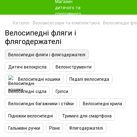
Каталог
Велоаксесуари та комплектуючі
Велосипедні фл
Велосипедні фляги і
флягодержателі
Велосипедні фляги і флягодержателі
Дитячі велокрісла
Велоінструменти
Велосипедні кошики
Педалі велосипеда
Велосипедні сідла
Гріпси
Велосипедні багажники і стійки
Велосипедні крила
Підніжки велосипедні
Тримачі для смартфона
Гальмівні ручки
Різне
Флягодержателі