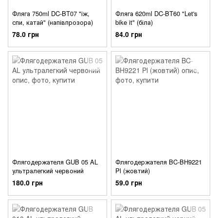
Фляга 750ml DC-BT07 "їж,
Фляга 620ml DC-BT60 "Let's
спи, катай" (напівпрозора)
bike it" (біла)
78.0 грн
84.0 грн
Флягодержателя GUB 05 AL
Флягодержателя BC-BH9221
ультралегкий червоний
Pl (жовтий)
180.0 грн
59.0 грн