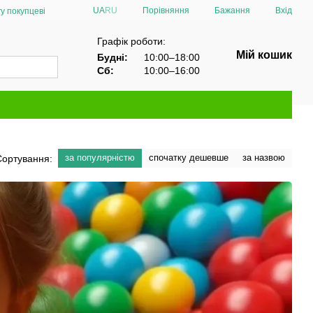
Порівняння
UA
RU
Бажання
Вхід
у покупцеві
Графік роботи:
Мій кошик
Будні:
10:00–18:00
Сб:
10:00–16:00
за популярністю
спочатку дешевше
за назвою
Сортування: