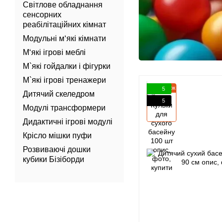
Світлове обладнання
сенсорних
реабілітаційних кімнат
Модульні м‘які кімнати
М‘які ігрові меблі
М`які гойдалки і фігурки
М`які ігрові тренажери
Подарунок
5
Дитячий скеледром
5
Модулі трансформери
Дидактичні ігрові модулі
Крісло мішки пуфи
Розвиваючі дошки
кубики Бізіборди