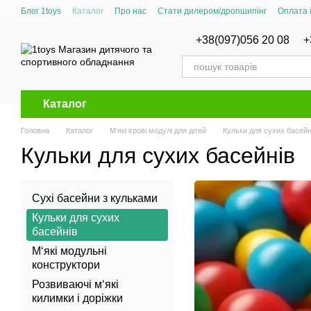
Перейти до основного контенту
Блог 1toys
Каталог
Про нас
Стати дилером/дропшипінг
Оплата 
Сертифікати відповідності
+38(097)056 20 08
+
Каталог
Головна
Каталог
М‘які ігрові модулі для дітей
Кульки для сухих басейн
Кульки для сухих басейнів
Сухі басейни з кульками
Кульки для сухих
басейнів
М‘які модульні
конструктори
Розвиваючі м‘які
килимки і доріжки