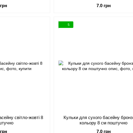
 грн
7.0 грн
5
асейну світло-жовті 8
Кульки для сухого басейну бронз
штучно
кольору 8 см поштучно
 грн
7.0 грн