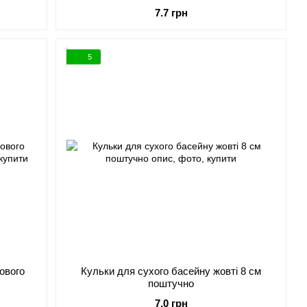
7.7 грн
5
ового
Кульки для сухого басейну жовті 8 см
поштучно
7.0 грн