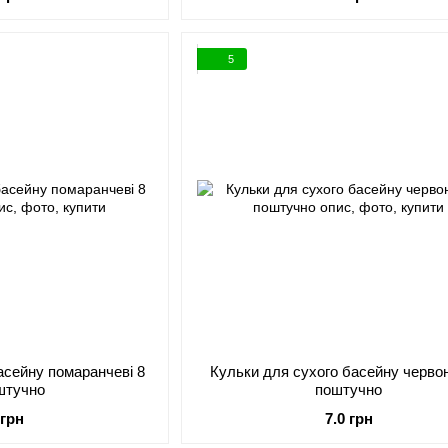
5
асейну помаранчеві 8
Кульки для сухого басейну червон
штучно
поштучно
 грн
7.0 грн