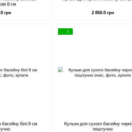
ові 8 см
.0 грн
2 850.0 грн
5
 басейну білі 8 см
Кульки для сухого басейну чорні
тучно
поштучно