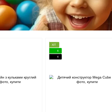
ХІТ
4
4