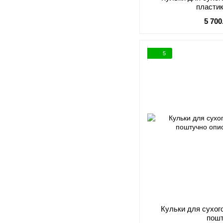
пластик
5 700
5
Кульки для сухого
пош