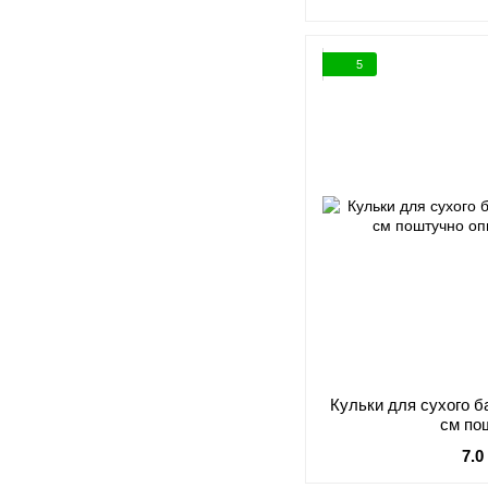
5
Кульки для сухого б
см по
7.0