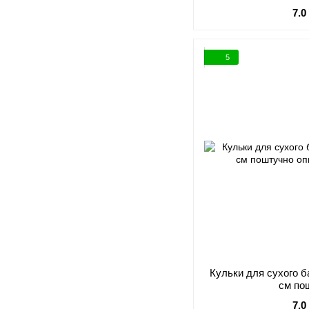
7.0
5
Кульки для сухого б
см по
7.0