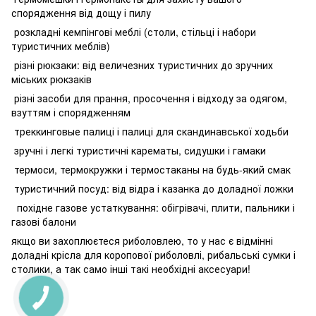
спорядження від дощу і пилу
розкладні кемпінгові меблі (столи, стільці і набори
туристичних меблів)
різні рюкзаки: від величезних туристичних до зручних
міських рюкзаків
різні засоби для прання, просочення і відходу за одягом,
взуттям і спорядженням
треккинговые палиці і палиці для скандинавської ходьби
зручні і легкі туристичні карематы, сидушки і гамаки
термоси, термокружки і термостаканы на будь-який смак
туристичний посуд: від відра і казанка до доладної ложки
похідне газове устаткування: обігрівачі, плити, пальники і
газові балони
якщо ви захоплюєтеся риболовлею, то у нас є відмінні
доладні крісла для коропової риболовлі, рибальські сумки і
столики, а так само інші такі необхідні аксесуари!