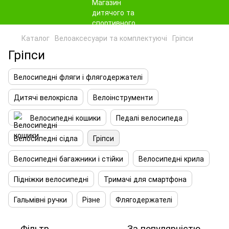
Каталог
Велоаксесуари та комплектуючі
Гріпси
Гріпси
Велосипедні фляги і флягодержателі
Дитячі велокрісла
Велоінструменти
Велосипедні кошики
Педалі велосипеда
Велосипедні сідла
Гріпси
Велосипедні багажники і стійки
Велосипедні крила
Підніжки велосипедні
Тримачі для смартфона
Гальмівні ручки
Різне
Флягодержателі
Фільтр
За популярністю