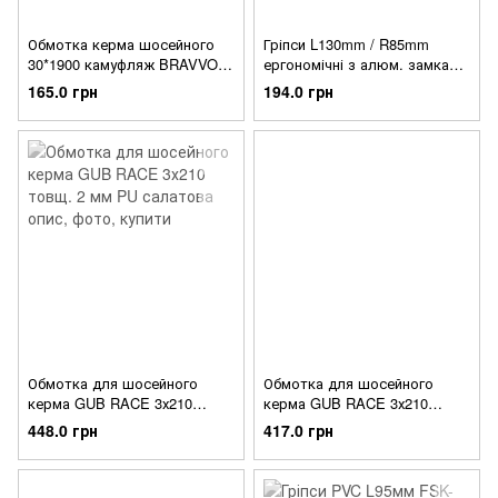
Обмотка керма шосейного
Гріпси L130mm / R85mm
30*1900 камуфляж BRAVVOS
ергономічні з алюм. замками
FL-335G
FSK-BH-185 чорно-сірий
165.0 грн
194.0 грн
Обмотка для шосейного
Обмотка для шосейного
керма GUB RACE 3х210
керма GUB RACE 3х210
товщ. 2 мм PU салатова
товщ. 2 мм PU чорна
448.0 грн
417.0 грн