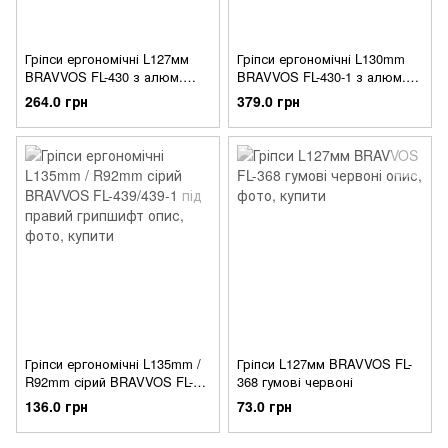
Гріпси ергономічні L127мм
Гріпси ергономічні L130mm
BRAVVOS FL-430 з алюм.
BRAVVOS FL-430-1 з алюм.
чорним замком чорні
чорним ріжками чорні
264.0 грн
379.0 грн
Гріпси ергономічні L135mm /
Гріпси L127мм BRAVVOS FL-
R92mm сірий BRAVVOS FL-
368 гумові червоні
439/439-1 під правий
136.0 грн
73.0 грн
грипшифт