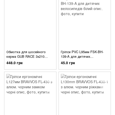
Обмотка для шосейного
Гріпси PVC L95мм FSK-BH-
керма GUB RACE 3х210
139-A для дитячих
товщ. 2 мм PU червона
велосипедів білий
448.0 грн
45.0 грн