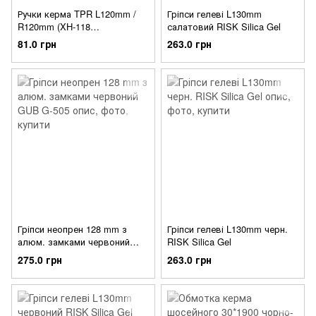
Ручки керма TPR L120mm /
Гріпси гелеві L130mm
R120mm (XH-118
салатовий RISK Silica Gel
(коричневий)
81.0 грн
263.0 грн
Гріпси неопрен 128 mm з
Гріпси гелеві L130mm черн.
алюм. замками червоний
RISK Silica Gel
GUB G-505
275.0 грн
263.0 грн