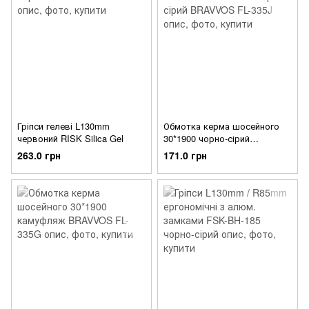
Гріпси гелеві L130mm
Обмотка керма шосейного
червоний RISK Silica Gel
30*1900 чорно-сірий
BRAVVOS FL-335J
263.0 грн
171.0 грн