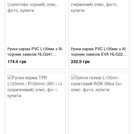
Ручки керма PVC L130мм з Al
Ручки керма PVC L130мм з Al
чорним замком HL-G241
чорним замком EVA HL-G224
(салатово-чорний)
(червоний)
174.0 грн
232.0 грн