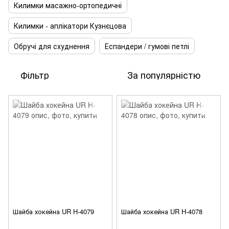
Килимки масажно-ортопедичні
Килимки - аплікатори Кузнєцова
Обручі для схуднення
Еспандери / гумові петлі
Фільтр
За популярністю
Шайба хокейна UR H-4079
Шайба хокейна UR H-4078