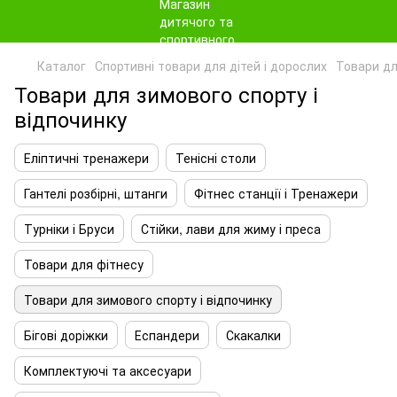
Каталог
Спортивні товари для дітей і дорослих
Товари дл
Товари для зимового спорту і
відпочинку
Еліптичні тренажери
Тенісні столи
Гантелі розбірні, штанги
Фітнес станції і Тренажери
Турніки і Бруси
Стійки, лави для жиму і преса
Товари для фітнесу
Товари для зимового спорту і відпочинку
Бігові доріжки
Еспандери
Скакалки
Комплектуючі та аксесуари