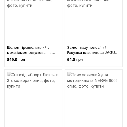
Шолом гірськолижний з
Захист паху чоловічий
механізмом регулювання
Ракушка пластикова JAGUAR
MOON MS-2947-S
CUP004
849.0 грн
64.0 грн