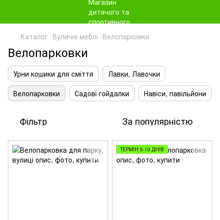
Каталог
Вуличні меблі
Велопарковки
Велопарковки
Урни кошики для сміття
Лавки, Лавочки
Велопарковки
Садові гойдалки
Навіси, павільйони
Фільтр
За популярністю
ТЕРМІН 5-10 ДНІВ