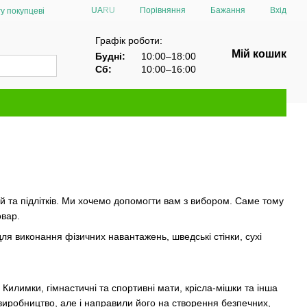
Порівняння
UA
RU
Бажання
Вхід
у покупцеві
Графік роботи:
Мій кошик
Будні:
10:00–18:00
Сб:
10:00–16:00
ей та підлітків. Ми хочемо допомогти вам з вибором. Саме тому
овар.
 для виконання фізичних навантажень, шведські стінки, сухі
 Килимки, гімнастичні та спортивні мати, крісла-мішки та інша
 виробництво, але і направили його на створення безпечних,