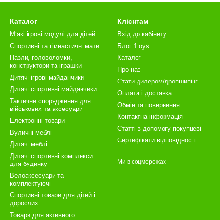
Каталог
Клієнтам
М‘які ігрові модулі для дітей
Вхід до кабінету
Спортивні та гімнастичні мати
Блог 1toys
Пазли, головоломки,
Каталог
конструктори та іграшки
Про нас
Дитячі ігрові майданчики
Стати дилером/дропшипінг
Дитячі спортивні майданчики
Оплата і доставка
Тактичне спорядження для
Обмін та повернення
військових та аксесуари
Контактна інформація
Електронні товари
Статті в допомогу покупцеві
Вуличні меблі
Сертифікати відповідності
Дитячі меблі
Дитячі спортивні комплекси
Ми в соцмережах
для будинку
Велоаксесуари та
комплектуючі
Спортивні товари для дітей і
дорослих
Товари для активного