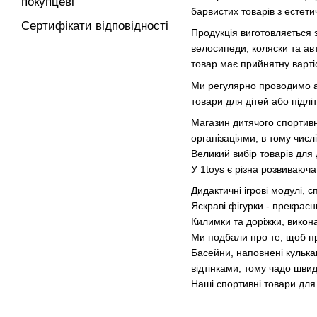
покупцеві
барвистих товарів з естет
Сертифікати відповідності
Продукція виготовляється 
велосипеди, коляски та ав
товар має прийнятну варті
Ми регулярно проводимо ак
товари для дітей або підлі
Магазин дитячого спортив
організаціями, в тому числ
Великий вибір товарів для д
У 1toys є різна розвиваюча
Дидактичні ігрові модулі, с
Яскраві фігурки - прекрасн
Килимки та доріжки, викона
Ми подбали про те, щоб при
Басейни, наповнені кулька
відтінками, тому чадо швид
Наші спортивні товари для