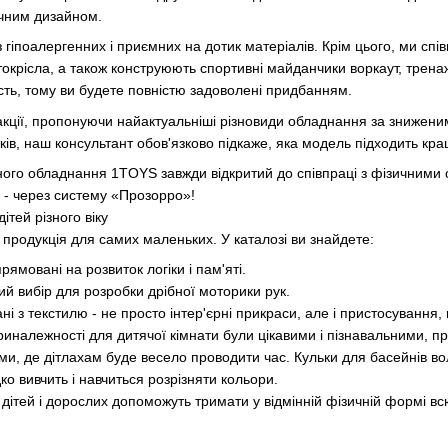
ичним дизайном.
з гіпоалергенних і приємних на дотик матеріалів. Крім цього, ми 
токрісла, а також конструюють спортивні майданчики воркаут, тренаж
сть, тому ви будете повністю задоволені придбанням.
ції, пропонуючи найактуальніші різновиди обладнання за зниженим
тків, наш консультант обов'язково підкаже, яка модель підходить кра
ного обладнання 1TOYS завжди відкритий до співпраці з фізичними
і - через систему «Прозорро»!
ітей різного віку
 продукція для самих маленьких. У каталозі ви знайдете:
прямовані на розвиток логіки і пам'яті.
ий вибір для розробки дрібної моторики рук.
ні з текстилю - не просто інтер'єрні прикраси, але і пристосування
належності для дитячої кімнати були цікавими і пізнавальними, при
ми, де дітлахам буде весело проводити час. Кульки для басейнів в
ко вивчить і навчиться розрізняти кольори.
 дітей і дорослих допоможуть тримати у відмінній фізичній формі в