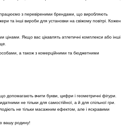
співпрацюємо з перевіреними брендами, що виробляють
ери та інші вироби для установки на свіжому повітрі. Кожен
и цінами. Якщо вас цікавлять атлетичні комплекси або інші
ще.
 особами, а також з комерційними та бюджетними
, що допомагають вчити букви, цифри і геометричні фігури.
датними не тільки для самостійної, а й для спільної гри.
олодіють не тільки масажним ефектом, але і яскравими
сю вашу родину!