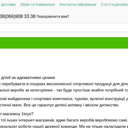
і доставка
Обмін та повернення
Контактна інформація
Статті в допомог
38(066)908 33 38
Передзвонити вам?
я дітей за адекватними цінами
и перебуваєте в пошуках високоякісної спортивної продукції для діт
льні вироби за категоріями - так буде простіше знайти потрібний т
грові майданчики і спортивні комплекси, турніки, вуличні конструкції
стичні мати. Все це гарантує дитині активну і веселе дитинство.
ет-магазину 1toys?
тлі інших інтернет-магазинів, адже багато виробів виробляємо самі.
е результат роботи нашої дружної команди. Ми не тільки налагодили