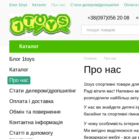
Перейти до основного контенту
Блог 1toys
Каталог
Про нас
Стати дилером/дропшипінг
Оплата 
Сертифікати відповідності
+38(097)056 20 08
+
Каталог
Блог 1toys
Головна
Про нас
Про нас
Каталог
Про нас
1toys спортивні товари дл
Стати дилером/дропшипінг
Раді вітати вас! Напевно в
розподілили найбільш актуа
Оплата і доставка
У нас ви знайдете дитячі і
Обмін та повернення
басейни та спортивні гімна
Контактна інформація
У чому особливість інтерн
Ми вигідно виділяємося на 
Статті в допомогу
безкаркасні меблі - все ц