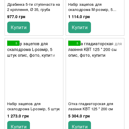
Драбинка 5-ти ступінчаста на
Набір зацепов для
2 кріплення, Ø 35, груба
скалодрома M-розмір, 5
штук
977.0 грн
1 114.0 грн
Купити
Купити
5
5
Набір зацепов для
Сітка гладиаторская для
скалодрома L-розмір, 5 штук
лазіння KBT 125 * 200 см
1 273.0 грн
5 304.0 грн
Купити
Купити