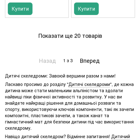
Купити
Купити
Показати ще 20 товарів
Назад
Вперед
1
з 3
Дитячі скеледроми: Завоюй вершини разом з нами!
Ласкаво просимо до розділу "
Дитячі скеледроми
", де кожна
дитина може стати маленьким альпіністом та здолати
найвищі піки фізичної активності та розвитку. У нас ви
знайдете найкращі рішення для домашньої розваги та
спорту, використовуючи ключові компоненти, такі як зачепи
композитні, пластикові зачепи, а також канат та
гімнастичний мат для безпеки дитини під час використання
скеледрому.
Навіщо дитячий скеледром? Відмінне запитання!
Дитячий