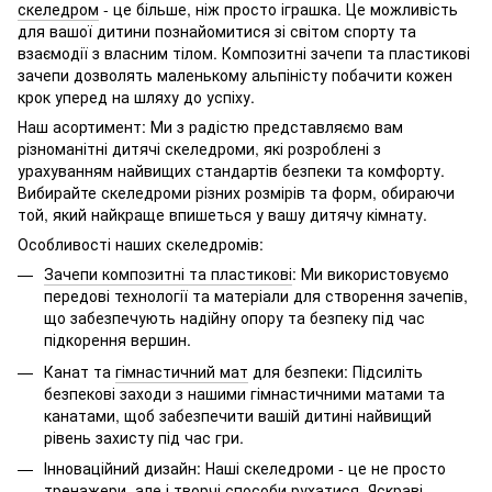
скеледром
- це більше, ніж просто іграшка. Це можливість
для вашої дитини познайомитися зі світом спорту та
взаємодії з власним тілом. Композитні зачепи та пластикові
зачепи дозволять маленькому альпіністу побачити кожен
крок уперед на шляху до успіху.
Наш асортимент: Ми з радістю представляємо вам
різноманітні дитячі скеледроми, які розроблені з
урахуванням найвищих стандартів безпеки та комфорту.
Вибирайте скеледроми різних розмірів та форм, обираючи
той, який найкраще впишеться у вашу дитячу кімнату.
Особливості наших скеледромів:
Зачепи композитні та пластикові
: Ми використовуємо
передові технології та матеріали для створення зачепів,
що забезпечують надійну опору та безпеку під час
підкорення вершин.
Канат та
гімнастичний мат
для безпеки: Підсиліть
безпекові заходи з нашими гімнастичними матами та
канатами, щоб забезпечити вашій дитині найвищий
рівень захисту під час гри.
Інноваційний дизайн: Наші скеледроми - це не просто
тренажери, але і творчі способи рухатися. Яскраві