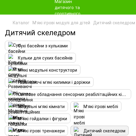
Каталог
М‘які ігрові модулі для дітей
Дитячий скеледром
Дитячий скеледром
Сухі басейни з кульками
Кульки для сухих басейнів
М‘які модульні конструктори
Розвиваючі м‘які килимки і доріжки
Світлове обладнання сенсорних реабілітаційних кімнат
Модульні м‘які кімнати
М‘які ігрові меблі
М`які гойдалки і фігурки
М`які ігрові тренажери
Дитячий скеледром