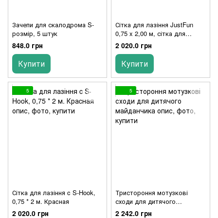
Зачепи для скалодрома S-
Сітка для лазіння JustFun
розмір, 5 штук
0,75 x 2,00 м, сітка для
дитячих майданчиків
848.0 грн
2 020.0 грн
Купити
Купити
5
5
Сітка для лазіння c S-Hook,
Тристороння мотузкові
0,75 * 2 м. Краcная
сходи для дитячого
майданчика
2 020.0 грн
2 242.0 грн