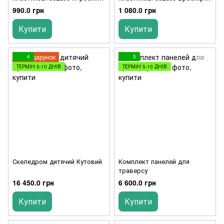
5 штук
штук
990.0 грн
1 080.0 грн
Купити
Купити
Подарунок
4
5
ТЕРМІН 5-10 ДНІВ
ТЕРМІН 5-10 ДНІВ
Скеледром дитячий Кутовий
Комплект панелей для
траверсу
16 450.0 грн
6 600.0 грн
Купити
Купити