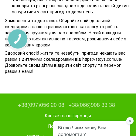
кольори та різні рівні складності дозволять вашій дитині
зануритися у світ пригод та досягнень.
Замовлення та доставка: Обирайте свій ідеальний
скеледром з нашого різноманітного каталогу та робіть
замовлення зручним для вас способом. Нехай ваші діти
насолоджуються активністю та рухом, розвиваючи себе з
кожним новим кроком.
Здоровий спосіб життя та незабутні пригоди чекають вас
разом з дитячими скеледромами від
https://1toys.com.ua/
.
Дозвольте своїм дітям відкрити світ спорту та перемог
разом з нами!
+38(097)056 20 08
+38(066)908 33 38
Контактна інформація
Повна версія сайту