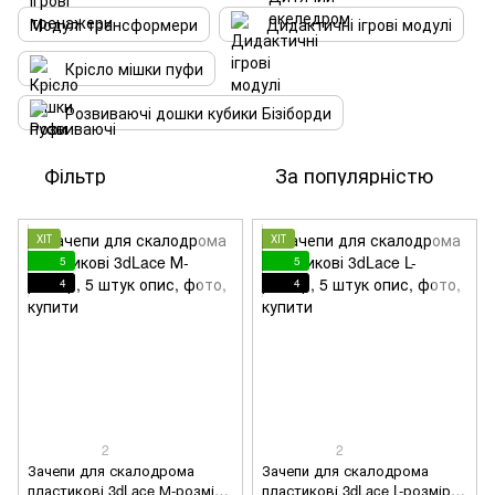
Модулі трансформери
Дидактичні ігрові модулі
Крісло мішки пуфи
Розвиваючі дошки кубики Бізіборди
Фільтр
За популярністю
ХІТ
ХІТ
5
5
4
4
2
2
Зачепи для скалодрома
Зачепи для скалодрома
пластикові 3dLace М-розмір,
пластикові 3dLace L-розмір, 5