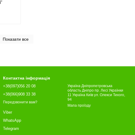
"
Показати все
Контактна інформація
+38(097)056 20 08
Україна Дніпропетровська
область Дніпро пр. Лесі Українки
+38(066)908 33 38
11 Україна Київ ул. Олекси Тихого,
94
Передзвонити вам?
Мапа проїзду
Viber
WhatsApp
Telegram