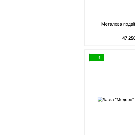
Металева подві
47 25
5