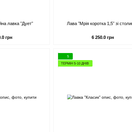
йна лавка "Дует"
Лава "Мрія коротка 1,5" зі стол
0.0 грн
6 250.0 грн
5
ТЕРМІН 5-10 ДНІВ