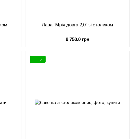
иком
Лава "Мрія довга 2,0" зі столиком
9 750.0 грн
5