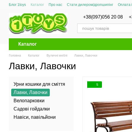
Перейти до основного контенту
Блог 1toys
Каталог
Про нас
Стати дилером/дропшипінг
Оплата 
Сертифікати відповідності
+38(097)056 20 08
+
Каталог
Головна
Каталог
Вуличні меблі
Лавки, Лавочки
Лавки, Лавочки
Урни кошики для сміття
5
Лавки, Лавочки
Велопарковки
Садові гойдалки
Навіси, павільйони