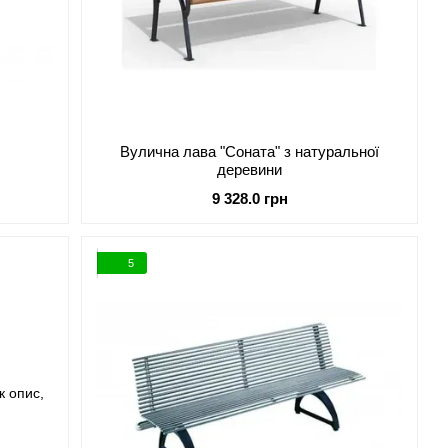
Вулична лава "Соната" з натуральної
деревини
9 328.0 грн
5