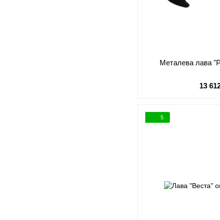
Металева лава "Р
13 61
5