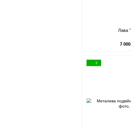
Лава 
7 000
5