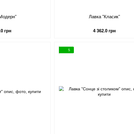
"Модерн"
Лавка "Класик"
.0 грн
4 362.0 грн
5