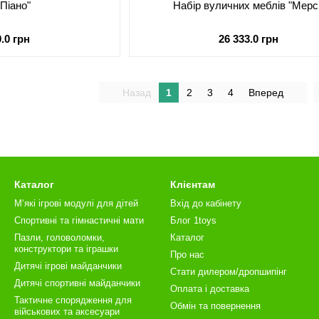
"Піано"
Набір вуличних меблів "Мерсі
0.0 грн
26 333.0 грн
Назад
1
2
3
4
Вперед
Каталог
Клієнтам
М‘які ігрові модулі для дітей
Вхід до кабінету
Спортивні та гімнастичні мати
Блог 1toys
Пазли, головоломки,
Каталог
конструктори та іграшки
Про нас
Дитячі ігрові майданчики
Стати дилером/дропшипінг
Дитячі спортивні майданчики
Оплата і доставка
Тактичне спорядження для
Обмін та повернення
військових та аксесуари