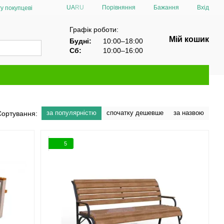
Порівняння
UA
RU
Бажання
Вхід
у покупцеві
Графік роботи:
Мій кошик
Будні:
10:00–18:00
Сб:
10:00–16:00
за популярністю
спочатку дешевше
за назвою
Сортування:
5