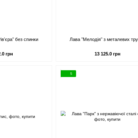
ів'єра" без спинки
Лава "Мелодія" з металевих тр
2.0 грн
13 125.0 грн
5