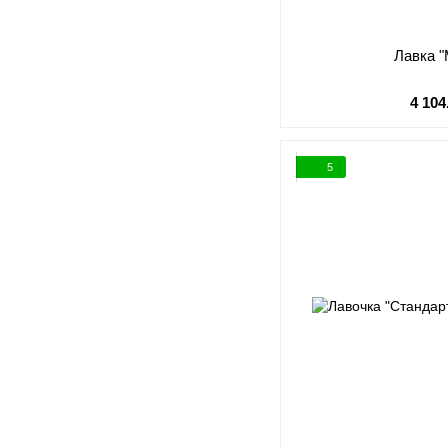
Лавка 
4 104
5