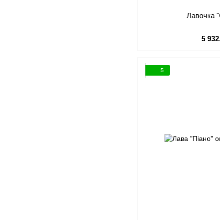
Лавочка 
5 932
5