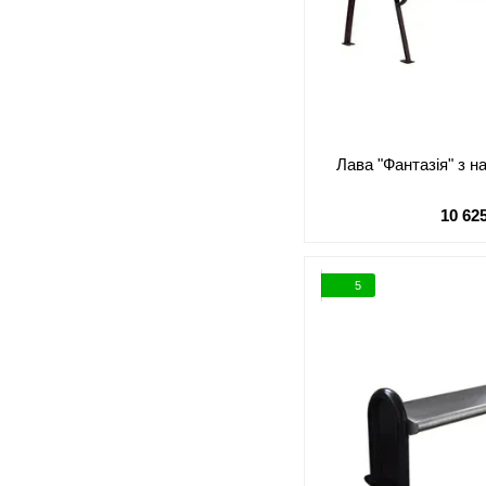
Лава "Фантазія" з 
10 62
5