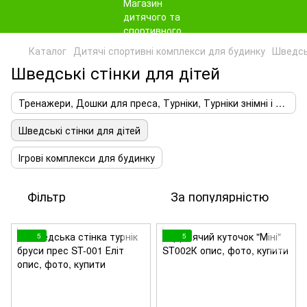
Каталог
Дитячі спортивні комплекси для будинку
Шведськ
Шведські стінки для дітей
Тренажери, Дошки для преса, Турніки, Турніки знімні і модульні
Шведські стінки для дітей
Ігрові комплекси для будинку
Фільтр
За популярністю
5
5