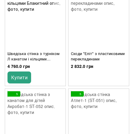
Шведська стінка з турніком
Сходи "Еліт" з пластиковими
Л канатом і кільцями
перекладинами
Блакитний
4 760.0 грн
2 832.0 грн
Купити
5
5