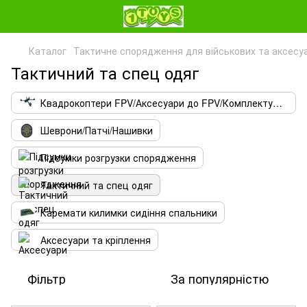
Каталог
Тактичне спорядження для військових та аксесу
Тактичний та спец одяг
Квадрокоптери FPV/Аксесуари до FPV/Комплектуючі FPV
Шеврони/Патчі/Нашивки
Підсумки розгрузки спорядження
Тактичний та спец одяг
Каремати килимки сидіння спальники
Аксесуари та кріплення
Фільтр
За популярністю