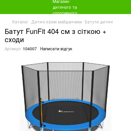
Каталог
Дитячі ігрові майданчики
Батути дитячі
Батут FunFit 404 см з сіткою +
сходи
Артикул:
104007
Написати відгук