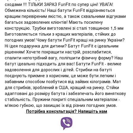
сходами !!! ТІЛЬКИ ЗАРАЗ FunFit по супер ціні! УВАГА!
Обмежена кількість! Наші батути FunFit відрізняються
кращим перевіреним якістю, а також схвальними відгуками
багатьох задоволених клієнтів! Мають посилену
конструкцію. Трубки виготовлені зі сталі товщиною 1,5 мм
Виготовляється тільки з кращих матеріалів, стійких до
погодних умов! Чому батути FunFit кращі на ринку України?
Ні ідея подарунка для дитини? Батут FunFit є ідеальним
рішенням! Хочете покращити настрій, розслабитися,
спалити непотрібний вагу, поліпшити фізичну форму? Наш
батут ідеально підходить для вас! Батути FunFit - велике
задоволення для дорослих і дітей. Стрибки на батуті
поєднують приємне з корисним, це може бути легким і
забавним способом позбутися від зайвих кілограмів. Мат
для стрибків, зроблений в США, кращий на ринку. Стійки
адаптовані до розміру батута і забезпечать його виняткову
стабільність. Пружини покриті спеціальним матеріалом -
м'якою губкою, що захищає їх від різних погодних умов.
Потрібна консультація? Напишіть нам