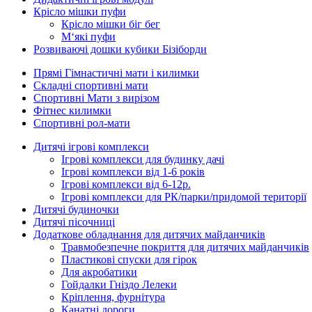
Крісло мішки пуфи
Крісло мішки біг бег
М‘які пуфи
Розвиваючі дошки кубики Бізіборди
Прямі Гімнастичні мати і килимки
Складні спортивні мати
Спортивні Мати з вирізом
Фітнес килимки
Спортивні рол-мати
Дитячі ігрові комплекси
Ігрові комплекси для будинку дачі
Ігрові комплекси від 1-6 років
Ігрові комплекси від 6-12р.
Ігрові комплекси для РК/парки/придомой території
Дитячі будиночки
Дитячі пісочниці
Додаткове обладнання для дитячих майданчиків
Травмобезпечне покриття для дитячих майданчиків
Пластикові спуски для гірок
Для акробатики
Гойдалки Гніздо Лелеки
Кріплення, фурнітура
Канатні дороги