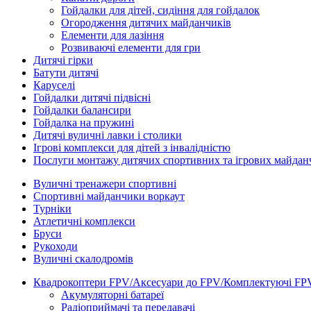
Гойдалки для дітей, сидіння для гойдалок
Огородження дитячих майданчиків
Елементи для лазіння
Розвиваючі елементи для гри
Дитячі гірки
Батути дитячі
Каруселі
Гойдалки дитячі підвісні
Гойдалки балансири
Гойдалка на пружині
Дитячі вуличні лавки і столики
Ігрові комплекси для дітей з інвалідністю
Послуги монтажу дитячих спортивних та ігрових майдан
Вуличні тренажери спортивні
Спортивні майданчики воркаут
Турніки
Атлетичні комплекси
Бруси
Рукоходи
Вуличні скалодромів
Квадрокоптери FPV/Аксесуари до FPV/Комплектуючі FP
Акумуляторні батареї
Радіоприймачі та передавачі