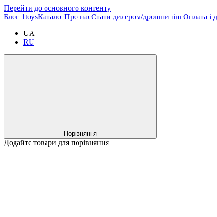
Перейти до основного контенту
Блог 1toys
Каталог
Про нас
Стати дилером/дропшипінг
Оплата і 
UA
RU
Порівняння
Додайте товари для порівняння