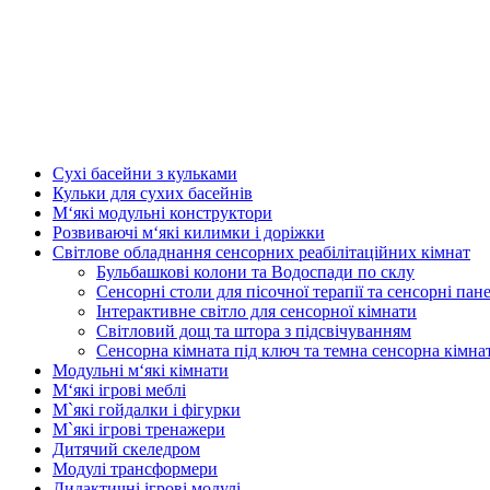
Сухі басейни з кульками
Кульки для сухих басейнів
М‘які модульні конструктори
Розвиваючі м‘які килимки і доріжки
Світлове обладнання сенсорних реабілітаційних кімнат
Бульбашкові колони та Водоспади по склу
Сенсорні столи для пісочної терапії та сенсорні пане
Інтерактивне світло для сенсорної кімнати
Світловий дощ та штора з підсвічуванням
Сенсорна кімната під ключ та темна сенсорна кімна
Модульні м‘які кімнати
М‘які ігрові меблі
М`які гойдалки і фігурки
М`які ігрові тренажери
Дитячий скеледром
Модулі трансформери
Дидактичні ігрові модулі