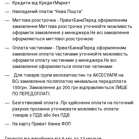
Кредити від КредитМаркет
Накладений платіж "Нова Пошта"
Миттєва розстрочка - ПріватБанкПеред оформленням
замовлення Миттєва розстрочка уточнюйте можливість
оформити замовлення у менеджера.Не всі замовлення
оформляються миттєвої розстрочкою
Оплата частинами - ПріватБанкаПеред оформленням
замовлення оплата частинами уточнюйте можливість
оформити оплату частинами у менеджера.Не всі
замовлення оформляються оплатою чатинами
Для товарів групи велозапчастин та АКСЕСУАРИ на
ВСі замовлення післяплатою мінімальна передоплата
150грн. Замовлення до 200 грн відправляються ЛИШЕ
ПО ПЕРЕДОПЛАТІ.
Безготівковий оплата .Прі здійсненні оплати на поточний
рахунок прохання уточнювати можливість оплати
товарів з ПДВ або без ПДВ
На карту Приват банка ФОП
Гарантія від виробника від 6 міс до 12 місяців.