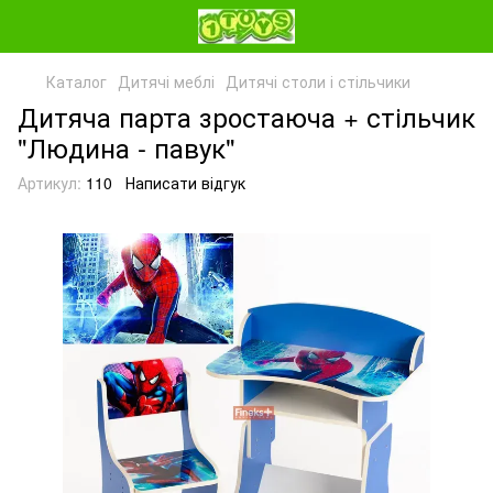
Каталог
Дитячі меблі
Дитячі столи і стільчики
Дитяча парта зростаюча + стільчик
"Людина - павук"
Артикул:
110
Написати відгук