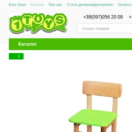
Перейти до основного контенту
Блог 1toys
Каталог
Про нас
Стати дилером/дропшипінг
Оплата 
Сертифікати відповідності
+38(097)056 20 08
+
Каталог
5