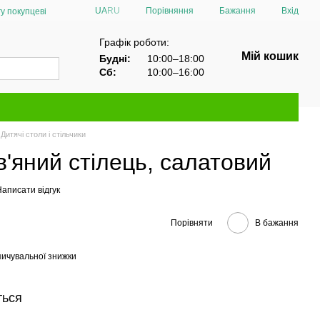
Порівняння
UA
RU
Бажання
Вхід
у покупцеві
Графік роботи:
Мій кошик
Будні:
10:00–18:00
Сб:
10:00–16:00
Дитячі столи і стільчики
'яний стілець, салатовий
аписати відгук
Порівняти
В бажання
ичувальної знижки
ться