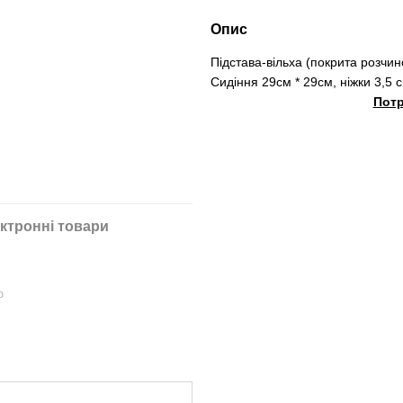
Опис
Підстава-вільха (покрита розчи
Сидіння 29см * 29см, ніжки 3,5 
Потр
ктронні товари
ю