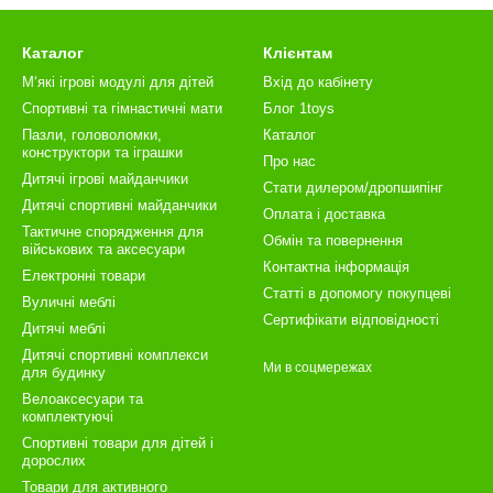
Каталог
Клієнтам
М‘які ігрові модулі для дітей
Вхід до кабінету
Спортивні та гімнастичні мати
Блог 1toys
Пазли, головоломки,
Каталог
конструктори та іграшки
Про нас
Дитячі ігрові майданчики
Стати дилером/дропшипінг
Дитячі спортивні майданчики
Оплата і доставка
Тактичне спорядження для
Обмін та повернення
військових та аксесуари
Контактна інформація
Електронні товари
Статті в допомогу покупцеві
Вуличні меблі
Сертифікати відповідності
Дитячі меблі
Дитячі спортивні комплекси
Ми в соцмережах
для будинку
Велоаксесуари та
комплектуючі
Спортивні товари для дітей і
дорослих
Товари для активного