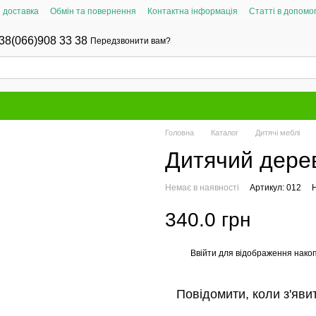
і доставка
Обмін та повернення
Контактна інформація
Статті в допомог
38(066)908 33 38
Передзвонити вам?
Головна
Каталог
Дитячі меблі
Дитячий дерев
Немає в наявності
Артикул: 012
Н
340.0 грн
Ввійти
для відображення накоп
%
Повідомити, коли з'яви