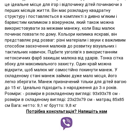
це ідеальне місце для ігор і відпочинку дітей починаючи з
перших місяців життя. Він має розкладну квадратну
структуру і поставляється в комплекті з дивно м'яким і
барвистим килимком з візерунком, який також можна
використовувати за межами манежу, коли Ваш малюк
починає повзати по дому. Кольори килимка яскраві, він
представляє ряд розваг: різні матеріали і звуки є важливим
способом заохочення малюків до розвитку візуальних і
тактильних навичок. Підбите узголів'я з використанням
нетоксичних фарб захищає малюка від ударів. Тонка сітка
збоку для максимального захисту. Один край можна
відкрити, щоб малюк міг самостійно покинути манеж. У
складеному стані манеж займає дуже мало місця, його
легко зберігати. Манеж призначений тільки для дітей вагою
до 15 кг. Ідеально підходить з народження до 3-х років.
Розміри: - розміри в розкладеному вигляді: 93х93х78 см -
розміри в складеному вигляді: 23х23х79 см - матрац 85х85
см Вага: нетто: 9,1 кг брутто: 9,8 кг
Потрібна консультація? Напишіть нам