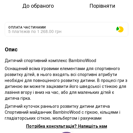
До обраного
Порівняти
ОПЛАТА ЧАСТИНАМИ
5 платежів по 1 268.00 грн
Опис
Дитячий спортивний комплекс BambinoWood
Оснащений всіма ігровими елементами для спортивного
розвитку дітей, в нього входять всі спортивні атрибути
необхідні для повноцінного розвитку дитини. В процесі гри з
дитиною ви можете зацікавити його шведської стінкою для
лазіння вгору і вниз на час, або для маленьких дітей є
дитяча гірка.
Дитячий куточок раннього розвитку дитини дитяча
Спортивний майданчик BambinoWood c гіркою, кільцями і
гладіаторських сіткою, мольбертом і рахунками
Потрібна консультація? Напишіть нам