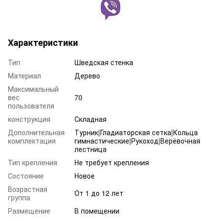
Характеристики
Тип
Шведская стенка
Материал
Дерево
Максимальный
вес
70
пользователя
конструкция
Складная
Дополнительная
Турник|Гладиаторская сетка|Кольца
комплектация
гимнастические|Рукоход|Верёвочная
лестница
Тип крепления
Не требует крепления
Состояние
Новое
Возрастная
От 1 до 12 лет
группа
Размещение
В помещении