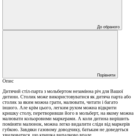
До обраного
Порівняти
Опис
Дитячий стіл-парта з мольбертом незамінна річ для Вашої
дитини. Столик може використовуватися як дитяча парта або
столик за яким можна грати, малювати, читати і багато
іншого. Але крім цього, легким рухом можна відкрити
кришку столу, перетворивши його в мольберт, на якому можна
малювати кольоровими маркерами. А коли дитина вирішить
поміняти малюнок, можна легко видалити сліди від маркерів
губкою. Завдяки газовому доводчику, батькам не доведеться
хвилюватися, що кришка випадково впаде.