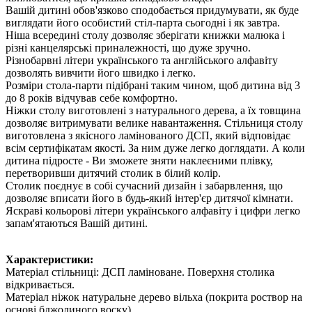
Вашій дитині обов'язково сподобається придумувати, як буде
виглядати його особистий стіл-парта сьогодні і як завтра.
Ніша всередині столу дозволяє зберігати книжки малюка і
різні канцелярські приналежності, що дуже зручно.
Різнобарвні літери українського та англійського алфавіту
дозволять вивчити його швидко і легко.
Розміри стола-парти підібрані таким чином, щоб дитина від 3
до 8 років відчував себе комфортно.
Ніжки столу виготовлені з натурального дерева, а їх товщина
дозволяє витримувати велике навантаження. Стільниця столу
виготовлена з якісного ламінованого ДСП, який відповідає
всім сертифікатам якості. За ним дуже легко доглядати. А коли
дитина підросте - Ви зможете зняти наклеєними плівку,
перетворивши дитячий столик в білий колір.
Столик поєднує в собі сучасний дизайн і забарвлення, що
дозволяє вписати його в будь-який інтер'єр дитячої кімнати.
Яскраві кольорові літери українського алфавіту і цифри легко
запам'ятаються Вашій дитині.
Характеристики:
Матеріал стільниці: ДСП ламіноване. Поверхня столика
відкривається.
Матеріал ніжок натуральне дерево вільха (покрита роствор на
основі бджолиного воску).