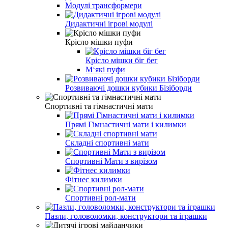
Модулі трансформери
Дидактичні ігрові модулі
Крісло мішки пуфи
Крісло мішки біг бег
М‘які пуфи
Розвиваючі дошки кубики Бізіборди
Спортивні та гімнастичні мати
Прямі Гімнастичні мати і килимки
Складні спортивні мати
Спортивні Мати з вирізом
Фітнес килимки
Спортивні рол-мати
Пазли, головоломки, конструктори та іграшки