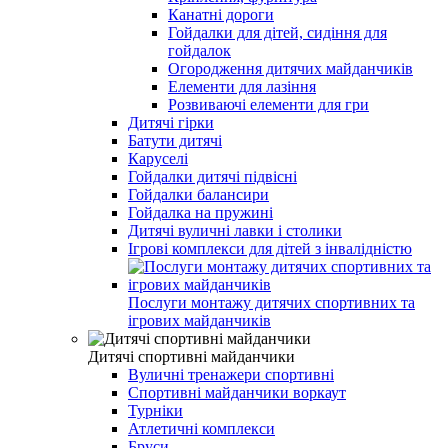
Канатні дороги
Гойдалки для дітей, сидіння для
гойдалок
Огородження дитячих майданчиків
Елементи для лазіння
Розвиваючі елементи для гри
Дитячі гірки
Батути дитячі
Каруселі
Гойдалки дитячі підвісні
Гойдалки балансири
Гойдалка на пружині
Дитячі вуличні лавки і столики
Ігрові комплекси для дітей з інвалідністю
Послуги монтажу дитячих спортивних та
ігрових майданчиків
Дитячі спортивні майданчики
Вуличні тренажери спортивні
Спортивні майданчики воркаут
Турніки
Атлетичні комплекси
Бруси