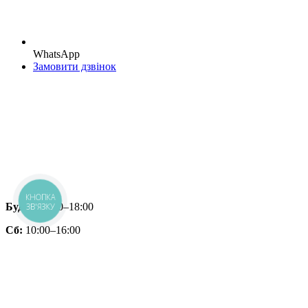
WhatsApp
Замовити дзвінок
КНОПКА
Будні:
10:00–18:00
ЗВ'ЯЗКУ
Сб:
10:00–16:00