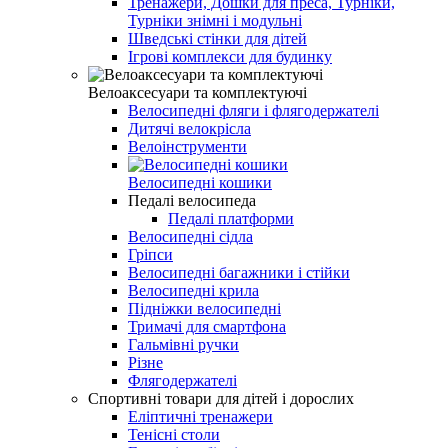
Тренажери, Дошки для преса, Турніки,
Турніки знімні і модульні
Шведські стінки для дітей
Ігрові комплекси для будинку
Велоаксесуари та комплектуючі
Велосипедні фляги і флягодержателі
Дитячі велокрісла
Велоінструменти
Велосипедні кошики
Педалі велосипеда
Педалі платформи
Велосипедні сідла
Гріпси
Велосипедні багажники і стійки
Велосипедні крила
Підніжки велосипедні
Тримачі для смартфона
Гальмівні ручки
Різне
Флягодержателі
Спортивні товари для дітей і дорослих
Еліптичні тренажери
Тенісні столи