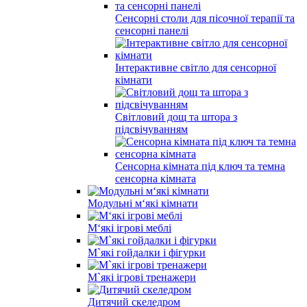
Сенсорні столи для пісочної терапії та
сенсорні панелі
Інтерактивне світло для сенсорної
кімнати
Світловий дощ та штора з
підсвічуванням
Сенсорна кімната під ключ та темна
сенсорна кімната
Модульні м‘які кімнати
М‘які ігрові меблі
М`які гойдалки і фігурки
М`які ігрові тренажери
Дитячий скеледром