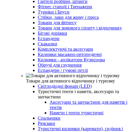
Гантелі розбірні, штанги
Фітнес станції і Тренажери
Турніки і Бруси
Стійки, лави для жиму і преса
Товари для фітнесу
Товари для зимового спорту і відпочинку
Бігові доріжки
Еспандери
Скакалки
Комплектуючі та аксесуари
Килимки масажно-ортопедичні
Килимки - аплікатори Кузнєцова
Обручі для схуднення
Еспандери / гумові петлі
Товари для активного відпочинку і туризму
Світлодіодні фонарі (LED)
Туристичні тенти і намети, аксесуари та
запчастини
Аксесуари та запчастини для наметів і
тентів
Намети і тенти туристичні
Спальники
Рюкзаки
Туристичні килимки (каремати), сидіння і