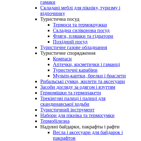
гамаки
Складані меблі для пікніку, туризму і
відпочинку
Туристична посуд
Термоси та термокружки
Складна силіконова посуд
Фляги, пляшки та гідратори
Похідний посуд
Туристичне газове обладнання
Туристичне спорядження
Компаси
Аптечки, косметички і гаманці
Туристичні карабіни
Мульти-картки, брелки і браслети
Рибальські сумки, жилети та аксесуари
Засоби догляду за одягом і взуттям
Гермомішки та гермопакети
Трекінгові палиці і палиці для
скандинавської ходьби
Туристичний інструмент
Набори для пікніка та термосумки
Термобілизна
Надувні байдарки, пакрафты і рафти
Весла і аксесуари для байдарок і
пакрафтов