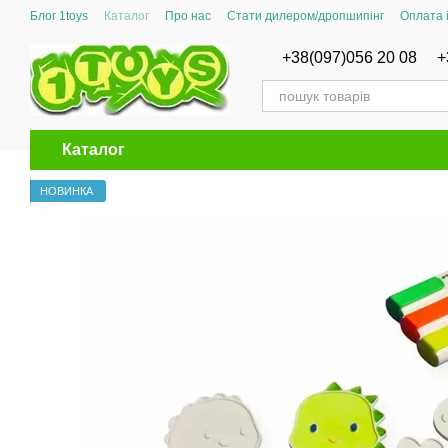
Перейти до основного контенту
Блог 1toys
Каталог
Про нас
Стати дилером/дропшипінг
Оплата 
Сертифікати відповідності
+38(097)056 20 08
+
Каталог
НОВИНКА