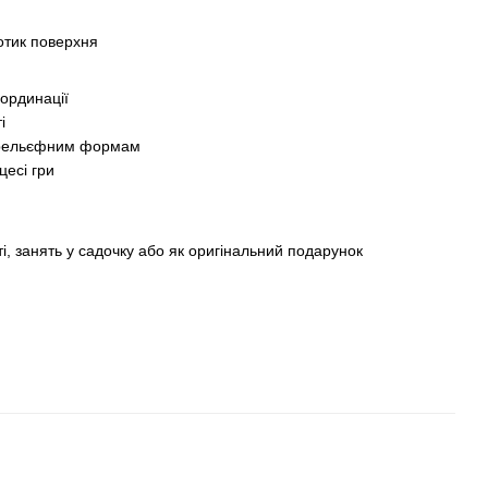
отик поверхня
оординації
і
 рельєфним формам
цесі гри
і, занять у садочку або як оригінальний подарунок