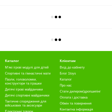
Каталог
Клієнтам
М‘які ігрові модулі для дітей
Вхід до кабінету
Спортивні та гімнастичні мати
Блог 1toys
Пазли, головоломки,
Каталог
конструктори та іграшки
Про нас
Дитячі ігрові майданчики
Стати дилером/дропшипінг
Дитячі спортивні майданчики
Оплата і доставка
Тактичне спорядження для
Обмін та повернення
військових та аксесуари
Контактна інформація
Електронні товари