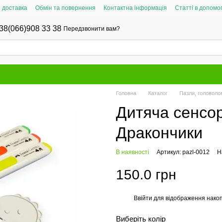
і доставка
Обмін та повернення
Контактна інформація
Статті в допомог
38(066)908 33 38
Передзвонити вам?
Головна
Каталог
Пазли, головолом
Дитяча сенсо
Дракончики
В наявності
Артикул: pazl-0012
Н
150.0 грн
Ввійти
для відображення накоп
%
Виберіть колір