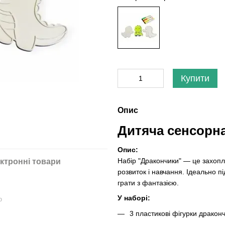
Купити
Опис
Дитяча сенсорн
Опис:
Набір "Дракончики" — це захопл
ктронні товари
розвиток і навчання. Ідеально пі
грати з фантазією.
У наборі:
ю
3 пластикові фігурки драконч