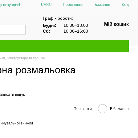
Порівняння
UA
RU
Бажання
Вхід
у покупцеві
Графік роботи:
Мій кошик
Будні:
10:00–18:00
Сб:
10:00–16:00
ки, конструктори та іграшки
рна розмальовка
аписати відгук
Порівняти
В бажання
ичувальної знижки