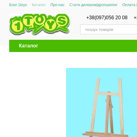
Перейти до основного контенту
Блог 1toys
Каталог
Про нас
Стати дилером/дропшипінг
Оплата 
Сертифікати відповідності
+38(097)056 20 08
+
Каталог