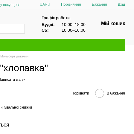
Порівняння
UA
RU
Бажання
Вхід
у покупцеві
Графік роботи:
Мій кошик
Будні:
10:00–18:00
Сб:
10:00–16:00
Мольберт дитячий
"хлопавка"
аписати відгук
Порівняти
В бажання
ичувальної знижки
ться