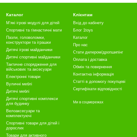
Каталог
Клієнтам
М‘які ігрові модулі для дітей
Вхід до кабінету
Спортивні та гімнастичні мати
Блог 1toys
Пазли, головоломки,
Каталог
конструктори та іграшки
Про нас
Дитячі ігрові майданчики
Стати дилером/дропшипінг
Дитячі спортивні майданчики
Оплата і доставка
Тактичне спорядження для
Обмін та повернення
військових та аксесуари
Контактна інформація
Електронні товари
Статті в допомогу покупцеві
Вуличні меблі
Сертифікати відповідності
Дитячі меблі
Дитячі спортивні комплекси
Ми в соцмережах
для будинку
Велоаксесуари та
комплектуючі
Спортивні товари для дітей і
дорослих
Товари для активного