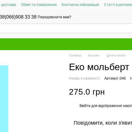
і доставка
Обмін та повернення
Контактна інформація
Статті в допомог
38(066)908 33 38
Передзвонити вам?
Головна
Каталог
Дитячі меблі
Еко мольберт 
Немає в наявності
Артикул: 046
Н
275.0 грн
Ввійти
для відображення накоп
%
Повідомити, коли з'яви