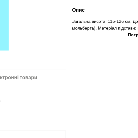
Опис
Загальна висота: 115-126 см, До
мольберта), Матеріал підстави: в
Потр
ктронні товари
ю