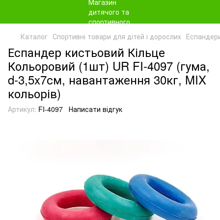
Каталог
Спортивні товари для дітей і дорослих
Еспандер
Еспандер кистьовий Кільце
Кольоровий (1шт) UR FI-4097 (гума,
d-3,5x7см, навантаження 30кг, MIX
кольорів)
Артикул:
FI-4097
Написати відгук