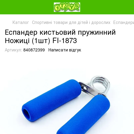
Каталог
Спортивні товари для дітей і дорослих
Еспандер
Еспандер кистьовий пружинний
Ножиці (1шт) FI-1873
Артикул:
840872399
Написати відгук