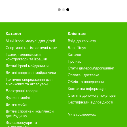
Каталог
Клієнтам
М‘які ігрові модулі для дітей
Вхід до кабінету
Спортивні та гімнастичні мати
Блог 1toys
Пазли, головоломки,
Каталог
конструктори та іграшки
Про нас
Дитячі ігрові майданчики
Стати дилером/дропшипінг
Дитячі спортивні майданчики
Оплата і доставка
Тактичне спорядження для
Обмін та повернення
військових та аксесуари
Контактна інформація
Електронні товари
Статті в допомогу покупцеві
Вуличні меблі
Сертифікати відповідності
Дитячі меблі
Дитячі спортивні комплекси
Ми в соцмережах
для будинку
Велоаксесуари та