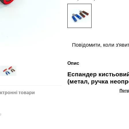
Повідомити, коли з'яви
Опис
Еспандер кистьовий
(метал, ручка неопр
Потр
ктронні товари
ю