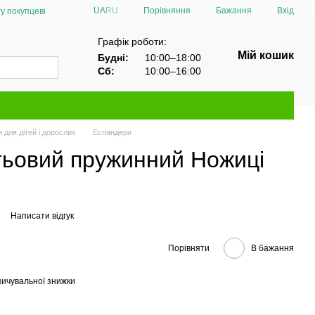
Порівняння
UA
RU
Бажання
Вхід
у покупцеві
Графік роботи:
Мій кошик
Будні:
10:00–18:00
Сб:
10:00–16:00
 для дітей і дорослих
Еспандери
тьовий пружинний Ножиці
Написати відгук
Порівняти
В бажання
ичувальної знижки