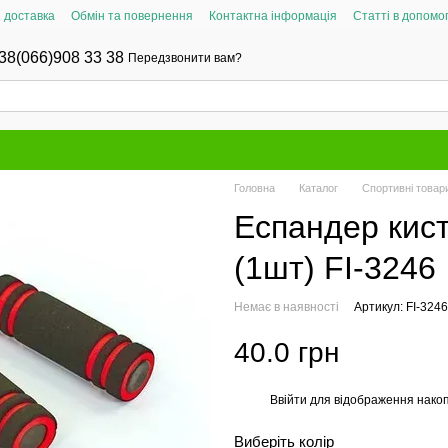
і доставка
Обмін та повернення
Контактна інформація
Статті в допомог
38(066)908 33 38
Передзвонити вам?
Головна
Каталог
Спортивні товари
Еспандер кис
(1шт) FI-3246
Немає в наявності
Артикул: FI-3246
40.0 грн
Ввійти
для відображення накоп
%
Виберіть колір