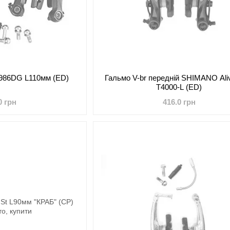
-986DG L110мм (ED)
Гальмо V-br передній SHIMANO Ali
T4000-L (ED)
0 грн
416.0 грн