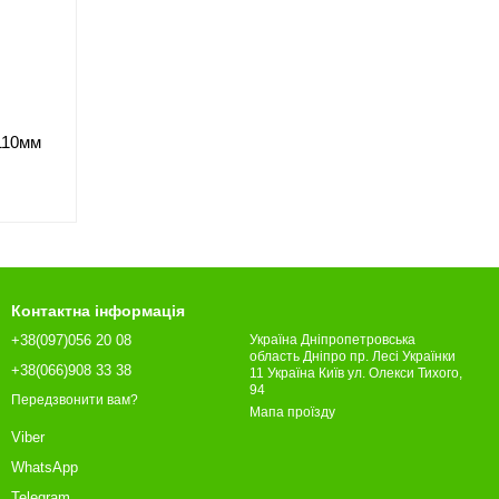
L110мм
Контактна інформація
+38(097)056 20 08
Україна Дніпропетровська
область Дніпро пр. Лесі Українки
+38(066)908 33 38
11 Україна Київ ул. Олекси Тихого,
94
Передзвонити вам?
Мапа проїзду
Viber
WhatsApp
Telegram