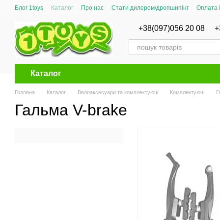
Перейти до основного контенту
Блог 1toys
Каталог
Про нас
Стати дилером/дропшипінг
Оплата 
Сертифікати відповідності
+38(097)056 20 08
+
Каталог
Головна
Каталог
Велоаксесуари та комплектуючі
Комплектуючі
Г
Гальма V-brake