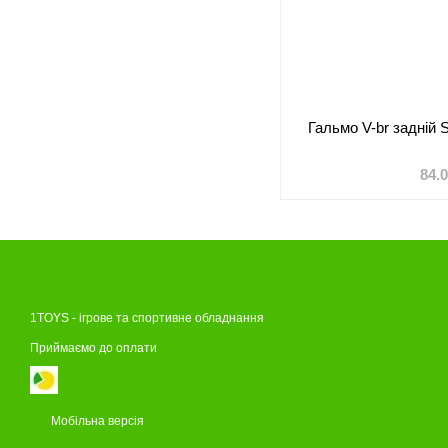
Гальмо V-br задній 
84.
1TOYS - ігрове та спортивне обладнання
Приймаємо до оплати
Мобільна версія