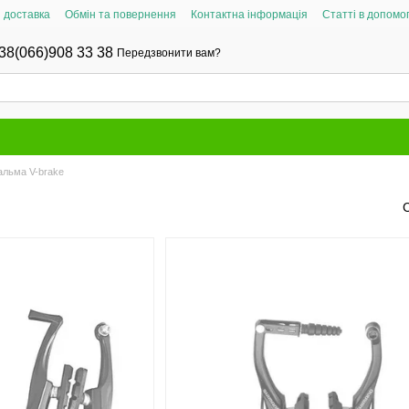
і доставка
Обмін та повернення
Контактна інформація
Статті в допомог
38(066)908 33 38
Передзвонити вам?
альма V-brake