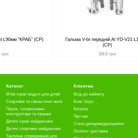
St L90мм "КРАБ" (CP)
Гальма V-br передній Al YD-V21 
(CP)
0 грн
58.0 грн
Каталог
Клієнтам
М‘які ігрові модулі для дітей
Вхід до кабінету
Спортивні та гімнастичні мати
Блог 1toys
Пазли, головоломки,
Каталог
конструктори та іграшки
Про нас
Дитячі ігрові майданчики
Стати дилером/дропшипінг
Дитячі спортивні майданчики
Оплата і доставка
Тактичне спорядження для