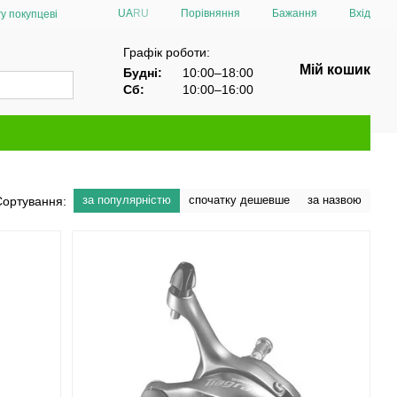
Порівняння
UA
RU
Бажання
Вхід
у покупцеві
Графік роботи:
Мій кошик
Будні:
10:00–18:00
Сб:
10:00–16:00
за популярністю
спочатку дешевше
за назвою
Сортування: