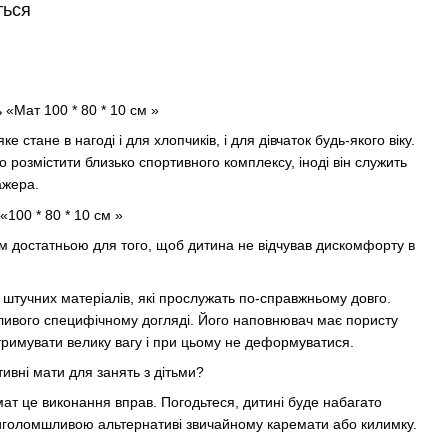
ться
 «Мат 100 * 80 * 10 см »
е стане в нагоді і для хлопчиків, і для дівчаток будь-якого віку.
розмістити близько спортивного комплексу, іноді він служить
ажера.
«100 * 80 * 10 см »
см достатньою для того, щоб дитина не відчував дискомфорту в
 штучних матеріалів, які прослужать по-справжньому довго.
ливого специфічному догляді. Його наповнювач має пористу
тримувати велику вагу і при цьому не деформуватися.
ивні мати для занять з дітьми?
мат це виконання вправ. Погодьтеся, дитині буде набагато
риголомшливою альтернативі звичайному каремати або килимку.