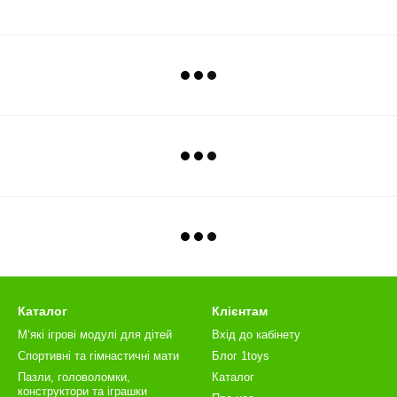
Каталог
Клієнтам
М‘які ігрові модулі для дітей
Вхід до кабінету
Спортивні та гімнастичні мати
Блог 1toys
Пазли, головоломки,
Каталог
конструктори та іграшки