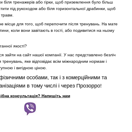
ти біля тренажерів або гірки, щоб приземлення було більш
тити під рукоходом або біля горизонтальної драбинки, щоб
 травм.
інне місце для того, щоб перепочити після тренувань. На мате
ини, коли вони завітають в гості, або подивитися на ньому
ганної якості?
ся зайти на сайт нашої компанії. У нас представлено безліч
я тренувань, яке відповідає всім міжнародним нормам і
тупною і вигідною ціною.
фізичними особами, так і з комерційними та
нізаціями в тому числі і через Прозорро!
ібна консультація? Напишіть нам