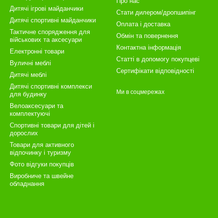
Про нас
Дитячі ігрові майданчики
Стати дилером/дропшипінг
Дитячі спортивні майданчики
Оплата і доставка
Тактичне спорядження для
Обмін та повернення
військових та аксесуари
Контактна інформація
Електронні товари
Статті в допомогу покупцеві
Вуличні меблі
Сертифікати відповідності
Дитячі меблі
Дитячі спортивні комплекси
Ми в соцмережах
для будинку
Велоаксесуари та
комплектуючі
Спортивні товари для дітей і
дорослих
Товари для активного
відпочинку і туризму
Фото відгуки покупців
Виробниче та швейне
обладнання