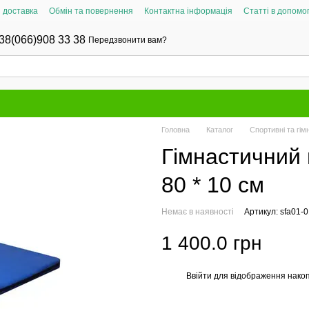
і доставка
Обмін та повернення
Контактна інформація
Статті в допомог
38(066)908 33 38
Передзвонити вам?
Головна
Каталог
Спортивні та гім
Гімнастичний 
80 * 10 см
Немає в наявності
Артикул: sfa01-0
1 400.0 грн
Ввійти
для відображення накоп
%