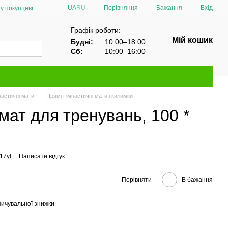
Порівняння
UA
RU
Бажання
Вхід
у покупцеві
Графік роботи:
Мій кошик
Будні:
10:00–18:00
Сб:
10:00–16:00
настичні мати
Прямі Гімнастичні мати і килимки
мат для тренувань, 100 *
17yl
Написати відгук
Порівняти
В бажання
ичувальної знижки