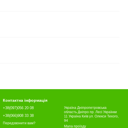
Контактна інформація
+38(097)056 20 08
Україна Дніпропетровська
область Дніпро пр. Лесі Українки
+38(066)908 33 38
11 Україна Київ ул. Олекси Тихого,
94
Передзвонити вам?
Мапа проїзду