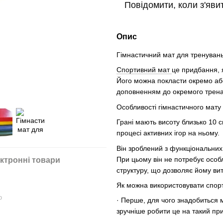
Повідомити, коли з'яви
Опис
Гімнастичний мат для тренувань
Спортивний мат
це придбання, як
Його можна покласти окремо або 
доповненням до окремого трен
Особливості гімнастичного мату 
Грані мають висоту близько 10 
процесі активних ігор на ньому.
Він зроблений з функціональних
При цьому він не потребує особ
ктронні товари
структуру, що дозволяє йому ви
Як можна використовувати спорт
ю
· Перше, для чого знадобиться 
зручніше робити це на такий п