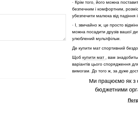
· Крім того, його можна постави
безпечним і комфортним, розміс
убезпечити малюка від падіння і
· І, звичайно ж, це просто відм
можна посадити друзів вашої дит
улюблений мультфільм.
Де купити мат спортивний бездо
Щоб
купити мат
, вам знадобить
варіантів цього спорядження дл
вимогам. До того ж, за дуже дос
Ми працюємо як з 
бюджетними орга
Потр