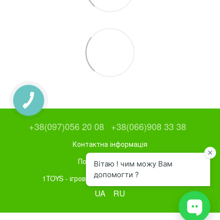
+38(097)056 20 08
+38(066)908 33 38
Контактна інформація
Повна версія сайту
1TOYS - ігрове та спортивне обладнання
UA
RU