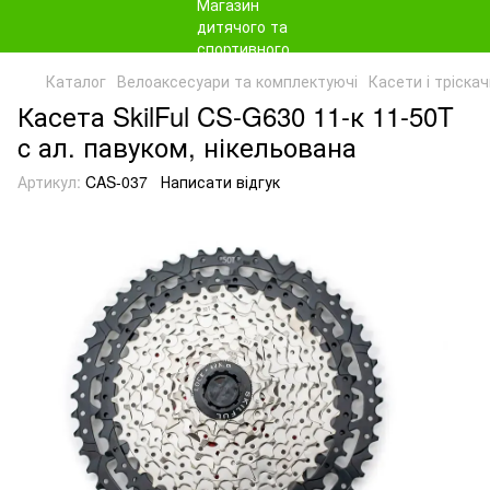
Каталог
Велоаксесуари та комплектуючі
Касети і тріска
Касета SkilFul CS-G630 11-к 11-50T
c ал. павуком, нікельована
Артикул:
CAS-037
Написати відгук