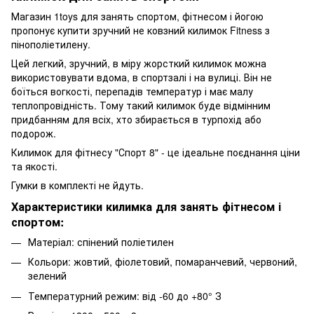
Магазин 1toys для занять спортом, фітнесом і йогою
пропонує купити зручний не ковзний килимок Fitness з
пінополіетилену.
Цей легкий, зручний, в міру жорсткий килимок можна
використовувати вдома, в спортзалі і на вулиці. Він не
боїться вогкості, перепадів температур і має малу
теплопровідність. Тому такий килимок буде відмінним
придбанням для всіх, хто збирається в турпохід або
подорож.
Килимок для фітнесу "Спорт 8" - це ідеальне поєднання ціни
та якості.
Гумки в комплекті не йдуть.
Характеристики килимка для занять фітнесом і
спортом:
Матеріал: спінений поліетилен
Кольори: жовтий, фіолетовий, помаранчевий, червоний,
зелений
Температурний режим: від -60 до +80° З