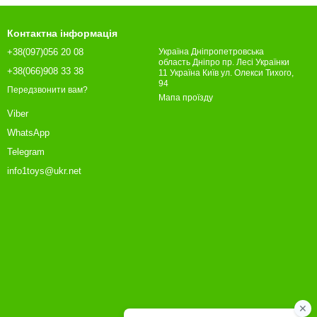
Контактна інформація
+38(097)056 20 08
Україна Дніпропетровська
область Дніпро пр. Лесі Українки
+38(066)908 33 38
11 Україна Київ ул. Олекси Тихого,
94
Передзвонити вам?
Мапа проїзду
Viber
WhatsApp
Telegram
info1toys@ukr.net