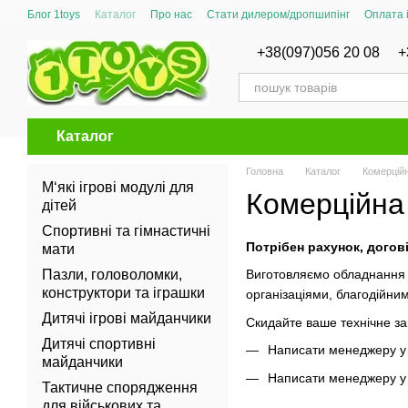
Перейти до основного контенту
Блог 1toys
Каталог
Про нас
Стати дилером/дропшипінг
Оплата 
Сертифікати відповідності
+38(097)056 20 08
+
Каталог
Головна
Каталог
Комерційн
М‘які ігрові модулі для
Комерційна
дітей
Спортивні та гімнастичні
Потрібен рахунок, догов
мати
Пазли, головоломки,
Виготовляємо обладнання 
конструктори та іграшки
організаціями, благодійн
Дитячі ігрові майданчики
Скидайте ваше технічне з
Дитячі спортивні
Написати менеджеру 
майданчики
Написати менеджеру 
Тактичне спорядження
для військових та