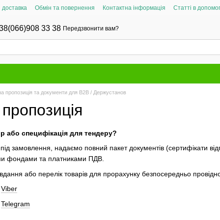
і доставка
Обмін та повернення
Контактна інформація
Статті в допомог
38(066)908 33 38
Передзвонити вам?
а пропозиція та документи для B2B / Держустанов
 пропозиція
ір або специфікація для тендеру?
під замовлення, надаємо повний пакет документів (сертифікати ві
ими фондами та платниками ПДВ.
авдання або перелік товарів для прорахунку безпосередньо провід
у
Viber
у
Telegram