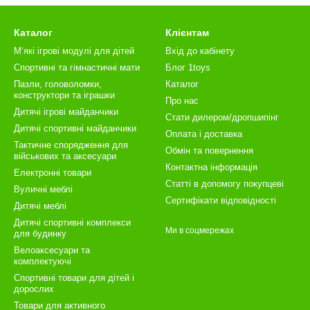
Каталог
Клієнтам
М‘які ігрові модулі для дітей
Вхід до кабінету
Спортивні та гімнастичні мати
Блог 1toys
Пазли, головоломки,
Каталог
конструктори та іграшки
Про нас
Дитячі ігрові майданчики
Стати дилером/дропшипінг
Дитячі спортивні майданчики
Оплата і доставка
Тактичне спорядження для
Обмін та повернення
військових та аксесуари
Контактна інформація
Електронні товари
Статті в допомогу покупцеві
Вуличні меблі
Сертифікати відповідності
Дитячі меблі
Дитячі спортивні комплекси
Ми в соцмережах
для будинку
Велоаксесуари та
комплектуючі
Спортивні товари для дітей і
дорослих
Товари для активного