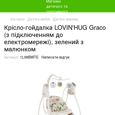
Каталог
Дитячі меблі
Дитячі манежі
Крісло-гойдалка LOVIN'HUG Graco
(з підключенням до
електромережі), зелений з
малюнком
Артикул:
1L98BWTE
Написати відгук