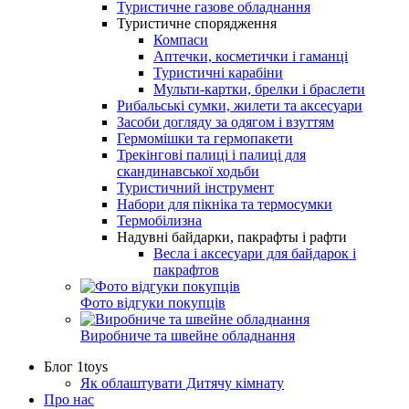
Туристичне газове обладнання
Туристичне спорядження
Компаси
Аптечки, косметички і гаманці
Туристичні карабіни
Мульти-картки, брелки і браслети
Рибальські сумки, жилети та аксесуари
Засоби догляду за одягом і взуттям
Гермомішки та гермопакети
Трекінгові палиці і палиці для
скандинавської ходьби
Туристичний інструмент
Набори для пікніка та термосумки
Термобілизна
Надувні байдарки, пакрафты і рафти
Весла і аксесуари для байдарок і
пакрафтов
Фото відгуки покупців
Виробниче та швейне обладнання
Блог 1toys
Як облаштувати Дитячу кімнату
Про нас