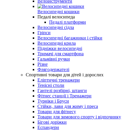
Велоінструменти
Велосипедні кошики
Педалі велосипеда
Педалі платформи
Велосипедні сідла
Гріпси
Велосипедні багажники і стійки
Велосипедні крила
Підніжки велосипедні
Тримачі для смартфона
Гальмівні ручки
Різне
Флягодержателі
Спортивні товари для дітей і дорослих
Еліптичні тренажери
Тенісні столи
Гантелі розбірні, штанги
Фітнес станції і Тренажери
Турніки і Бруси
Стійки, лави для жиму і преса
Товари для фітнесу
Товари для зимового спорту і відпочинку
Бігові доріжки
Еспандери