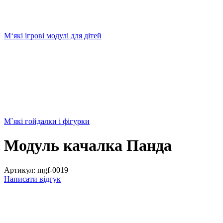
М‘які ігрові модулі для дітей
М`які гойдалки і фігурки
Модуль качалка Панда
Артикул:
mgf-0019
Написати відгук