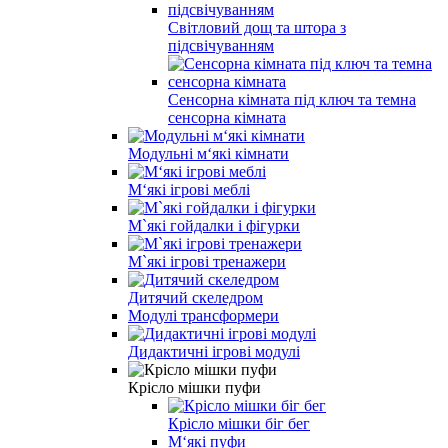
Світловий дощ та штора з
підсвічуванням
Сенсорна кімната під ключ та темна
сенсорна кімната
Модульні м‘які кімнати
М‘які ігрові меблі
М`які гойдалки і фігурки
М`які ігрові тренажери
Дитячий скеледром
Модулі трансформери
Дидактичні ігрові модулі
Крісло мішки пуфи
Крісло мішки біг бег
М‘які пуфи