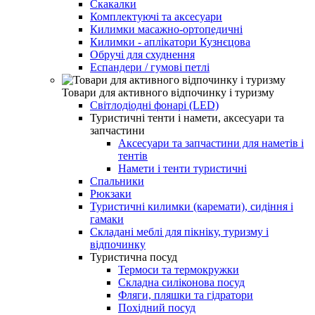
Скакалки
Комплектуючі та аксесуари
Килимки масажно-ортопедичні
Килимки - аплікатори Кузнєцова
Обручі для схуднення
Еспандери / гумові петлі
Товари для активного відпочинку і туризму
Світлодіодні фонарі (LED)
Туристичні тенти і намети, аксесуари та
запчастини
Аксесуари та запчастини для наметів і
тентів
Намети і тенти туристичні
Спальники
Рюкзаки
Туристичні килимки (каремати), сидіння і
гамаки
Складані меблі для пікніку, туризму і
відпочинку
Туристична посуд
Термоси та термокружки
Складна силіконова посуд
Фляги, пляшки та гідратори
Похідний посуд