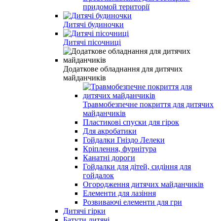
придомой території
Дитячі будиночки
Дитячі пісочниці
Додаткове обладнання для дитячих
майданчиків
Травмобезпечне покриття для дитячих
майданчиків
Пластикові спуски для гірок
Для акробатики
Гойдалки Гніздо Лелеки
Кріплення, фурнітура
Канатні дороги
Гойдалки для дітей, сидіння для
гойдалок
Огородження дитячих майданчиків
Елементи для лазіння
Розвиваючі елементи для гри
Дитячі гірки
Батути дитячі