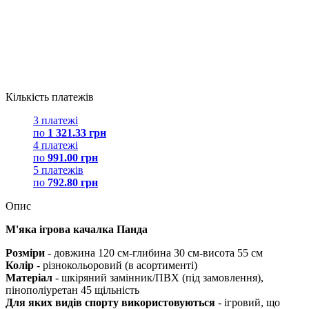
Кількість платежів
3 платежі
по
1 321.33 грн
4 платежі
по
991.00 грн
5 платежів
по
792.80 грн
Опис
М'яка ігрова качалка Панда
Розміри
- довжина 120 см-глибина 30 см-висота 55 см
Колір
- різнокольоровий (в асортименті)
Матеріал
- шкіряний замінник/ПВХ (під замовлення),
пінополіуретан 45 щільність
Для яких видів спорту використовуються
- ігровий, що