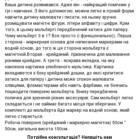
Ваша дитина розвивався. Адже він - найкращий помічник у
грі і навчанні. З його допомогою, можна легко в ігровій формі
навчити дитину малювати і писати, на ньому зручно
розміщувати магнітні фігури, літери алфавіту і цифри. Крім
того, в цьому мольберті передбачений затиск для паперу.
Чому мольберт 3 в 1? Все просто (і функціонально)). Перша
сторона - маркерная основа для написання маркерами на
водній основі, до того ж ця сторона мольберта є
магнітной.Вторая - крейдяний, призначена для малювання
різними крейдою. А третя - яскрава вкладка, на яку
наклеєна картинка улюбленого мультика. Картинка
вкладивется з боку крейдяний дошки, до якої кріпитися
затиск для паперу і дитина може спокон малювати
олівцями, фломастерами або навіть фарбами, не боячись
пошкодити поверхню мольберта. Внизу передбачена
поличка для хрененія різних аксесуарів. Сам мольберт легко
складається і не займає багато місця при зберіганні. У
комплекті до мольберта йде маркер на водній основі, який
легко стирається.
Робоча поверхня (крейдяний і маркерно-магнітна) 50см *
50см, загальна висота 100см.
Потрібна консультація? Напишіть нам