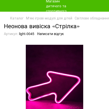
Каталог
М‘які ігрові модулі для дітей
Світлове обладнання
Неонова вивіска «Стрілка»
Артикул:
light-0045
Написати відгук