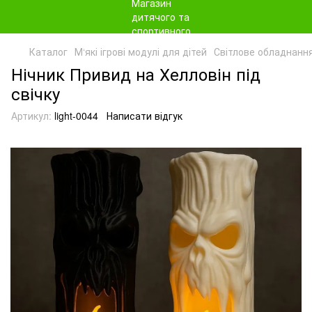
Каталог
М‘які ігрові модулі для дітей
Світлове обладнання
Нічник Привид на Хелловін під
свічку
Артикул:
light-0044
Написати відгук