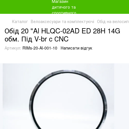
Каталог
Велоаксесуари та комплектуючі
Обід на велоси
Обід 20 "Al HLQC-02AD ED 28H 14G
обм. Під V-br c СNC
Артикул:
RIMs-20-Al-001-10
Написати відгук