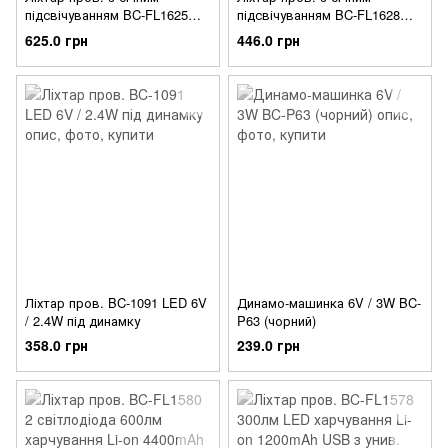
підсвічуванням BC-FL1625
підсвічуванням BC-FL1628
300лм харчування Li-on
LED CREE XPG харчування
625.0 грн
446.0 грн
1200mAh з ел дзвінком USB
Li-on 1200mAh USB Pl
Pl
Ліхтар пров. BC-1091 LED 6V
Динамо-машинка 6V / 3W BC-
/ 2.4W під динамку
P63 (чорний)
358.0 грн
239.0 грн