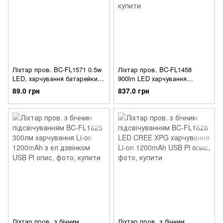
Ліхтар пров. BC-FL1571 0.5w
Ліхтар пров. BC-FL1458
LED, харчування батарейки
900lm LED харчування
2хCR2032 Pl
4x18650 Li-on з зарядкою від
89.0 грн
837.0 грн
220в AL
Ліхтар пров. з бічним
Ліхтар пров. з бічним