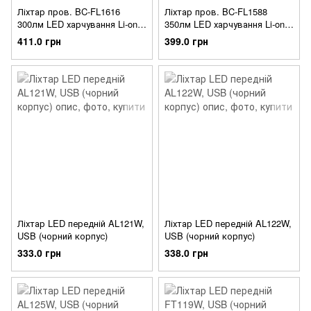
Ліхтар пров. BC-FL1616
Ліхтар пров. BC-FL1588
300лм LED харчування Li-on
350лм LED харчування Li-on
1100mAh USB Al + Pl
1200mAh з ел дзвінком USB
411.0 грн
399.0 грн
Pl
Ліхтар LED передній AL121W,
Ліхтар LED передній AL122W,
USB (чорний корпус)
USB (чорний корпус)
333.0 грн
338.0 грн