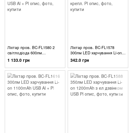
Ліхтар пров. BC-FL1580 2
Ліхтар пров. BC-FL1578
світлодіода 600лм
300лм LED харчування Li-on
харчування Li-on 4400mAh
1200mAh USB з унив. крепл.
1 133.0 грн
342.0 грн
USB Al + Pl
Pl