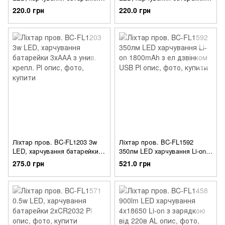
3хААА з унив. крепл. Pl
3хААА з унив. крепл. Pl
220.0 грн
220.0 грн
Ліхтар пров. BC-FL1203 3w
Ліхтар пров. BC-FL1592
LED, харчування батарейки
350лм LED харчування Li-on
3хААА з унив. крепл. Pl
1800mAh з ел дзвінком USB
275.0 грн
521.0 грн
Pl