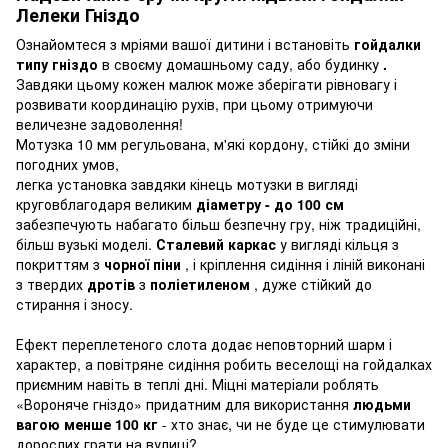
Лелеки Гніздо
Ознайомтеся з мріями вашої дитини і встановіть
гойдалки
типу гніздо
в своєму домашньому саду, або будинку
.
Завдяки цьому кожен малюк може зберігати рівновагу і
розвивати координацію рухів, при цьому отримуючи
величезне задоволення!
Мотузка 10 мм регульована, м'які кордону, стійкі до зміни
погодних умов,
легка установка завдяки кінець мотузки в вигляді
круговблагодаря великим
діаметру - до 100 см
забезпечують набагато більш безпечну гру, ніж традиційні,
більш вузькі моделі.
Сталевий каркас
у вигляді кільця з
покриттям з
чорної піни
, і кріплення сидіння і ліній виконані
з твердих
дротів
з
поліетиленом
, дуже стійкий до
стирання і зносу.
Ефект переплетеного слота додає неповторний шарм і
характер, а повітряне сидіння робить веселощі на гойдалках
приємним навіть в теплі дні. Міцні матеріали роблять
«Вороняче гніздо» придатним для використання
людьми
вагою менше 100 кг
- хто знає, чи не буде це стимулювати
дорослих грати на вулиці?