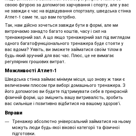
своєю фігурою за допомогою харчування і спорту, але у вас
не завжди є час на відвідування спортзалу, шведська стінка
Атлет-1 саме те, що вам потрібно.
Так, нам дійсно хочеться завжди бути в формі, але ми
витрачаємо занадто багато коштів, часу і сил на
тренажерний зал. А що якщо тренажерний зал під виглядом
одного багатофункціонального тренажера буде стояти у
вас вдома? Уявіть, ви зможете займатися своїм тілом в
будь-який зручний для вас час. Плюс, це не вимагає
регулярних грошових витрат.
Можливості Атлет-1
Шведська стінка займає мінімум місця, що знову ж таки є
величезним плюсом при виборі домашнього тренажера. З
його допомогою ви будете підтримувати себе в прекрасній
фізичній формі, що зміцнить вашу витривалість, зробить
вас сильніше і позитивно відбитися на вашому здоров'ї.
Вправи
Тренажер абсолютно універсальний займатися на ньому
можуть люди будь-якої вікової категорії та фізичної
підготовки.