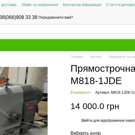
і доставка
Обмін та повернення
Контактна інформація
Статті в допомог
38(066)908 33 38
Передзвонити вам?
Головна
Каталог
Виробниче та ш
Прямострочна
M818-1JDE
В наявності
Артикул: M818-1JDE-
14 000.0 грн
Ввійти
для відображення накоп
%
Виберіть колір