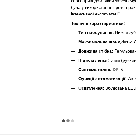
сервоприводом, який забезпечує
була у використанні, проте прой
інтенсивної експлуатації.
Технічні характеристики:
Тип просування:
Нижня зуб
Максимальна швидкість:
Довжина стібка:
Регульова
Підйом лапки:
5 мм (ручний
Система голок:
DPx5.
Функції автоматизації:
Авто
Освітлення:
Вбудована LED-