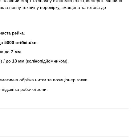
 плавний старт та значну економію електроенергії. Машина
шла повну технічну перевірку, змащена та готова до
часта рейка.
До
5000 стібків/хв
.
на до
7 мм
.
) / до
13 мм
(колінопідйомником).
матична обрізка нитки та позиціонер голки.
підсвітка робочої зони.