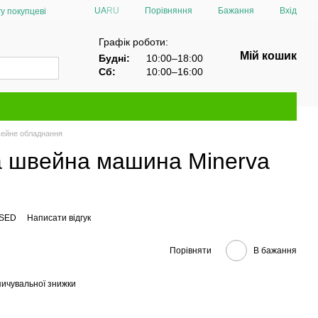
Порівняння
UA
RU
Бажання
Вхід
у покупцеві
Графік роботи:
Мій кошик
Будні:
10:00–18:00
Сб:
10:00–16:00
вейне обладнання
 швейна машина Minerva
USED
Написати відгук
Порівняти
В бажання
ичувальної знижки