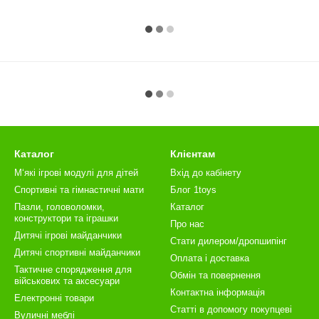
Каталог
Клієнтам
М‘які ігрові модулі для дітей
Вхід до кабінету
Спортивні та гімнастичні мати
Блог 1toys
Пазли, головоломки,
Каталог
конструктори та іграшки
Про нас
Дитячі ігрові майданчики
Стати дилером/дропшипінг
Дитячі спортивні майданчики
Оплата і доставка
Тактичне спорядження для
Обмін та повернення
військових та аксесуари
Контактна інформація
Електронні товари
Статті в допомогу покупцеві
Вуличні меблі