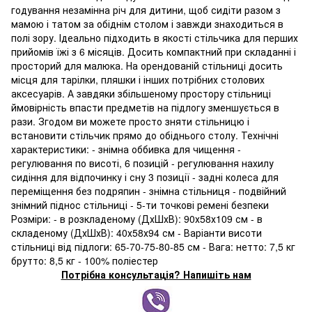
годування незамінна річ для дитини, щоб сидіти разом з
мамою і татом за обіднім столом і завжди знаходиться в
полі зору. Ідеально підходить в якості стільчика для перших
прийомів їжі з 6 місяців. Досить компактний при складанні і
просторий для малюка. На орендованій стільниці досить
місця для тарілки, пляшки і інших потрібних столових
аксесуарів. А завдяки збільшеному простору стільниці
ймовірність впасти предметів на підлогу зменшується в
рази. Згодом ви можете просто зняти стільницю і
встановити стільчик прямо до обіднього столу. Технічні
характеристики: - знімна оббивка для чищення -
регулювання по висоті, 6 позицій - регулювання нахилу
сидіння для відпочинку і сну 3 позиції - задні колеса для
переміщення без подряпин - знімна стільниця - подвійний
знімний піднос стільниці - 5-ти точкові ремені безпеки
Розміри: - в розкладеному (ДхШхВ): 90х58х109 см - в
складеному (ДхШхВ): 40х58х94 см - Варіанти висоти
стільниці від підлоги: 65-70-75-80-85 см - Вага: нетто: 7,5 кг
брутто: 8,5 кг - 100% поліестер
Потрібна консультація? Напишіть нам