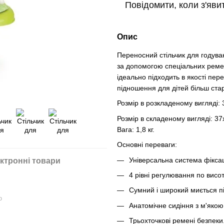
Повідомити, коли з'яви
Опис
Переносний стільчик для годува
за допомогою спеціальних ремен
ідеально підходить в якості пере
підношення для дітей більш стар
Розмір в розкладеному вигляді:
Розмір в складеному вигляді: 3
Вага: 1,8 кг.
Основні переваги:
Універсальна система фікса
ктронні товари
4 рівні регулювання по висот
Сумний і широкий миється п
ю
Анатомічне сидіння з м'якою
Трьохточкові ремені безпеки