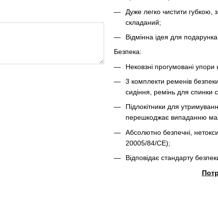
Дуже легко чистити губкою, з
складаний;
Відмінна ідея для подарунка
Безпека:
Нековзні прогумовані упори 
3 комплекти ременів безпеки
сидіння, ремінь для спинки с
Підлокітники для утримуван
перешкоджає випаданню малю
Абсолютно безпечні, нетокси
20005/84/CE);
Відповідає стандарту безпек
Потр