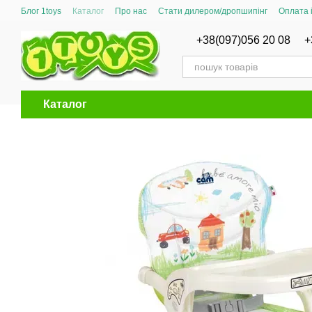
Перейти до основного контенту
Блог 1toys
Каталог
Про нас
Стати дилером/дропшипінг
Оплата 
Сертифікати відповідності
+38(097)056 20 08
+
Каталог