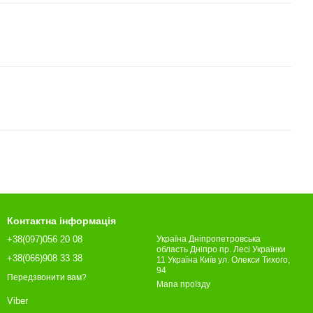
Контактна інформація
+38(097)056 20 08
Україна Дніпропетровська
область Дніпро пр. Лесі Українки
+38(066)908 33 38
11 Україна Київ ул. Олекси Тихого,
94
Передзвонити вам?
Мапа проїзду
Viber