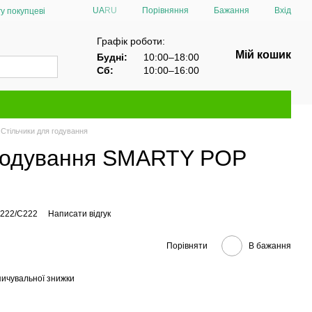
Порівняння
UA
RU
Бажання
Вхід
у покупцеві
Графік роботи:
Мій кошик
Будні:
10:00–18:00
Сб:
10:00–16:00
Стільчики для годування
 годування SMARTY POP
C222/C222
Написати відгук
Порівняти
В бажання
ичувальної знижки