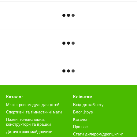
Каталог
Клієнтам
М‘які ігрові модулі для дітей
Вхід до кабінету
Спортивні та гімнастичні мати
Блог 1toys
Пазли, головоломки,
Каталог
конструктори та іграшки
Про нас
Дитячі ігрові майданчики
Стати дилером/дропшипінг