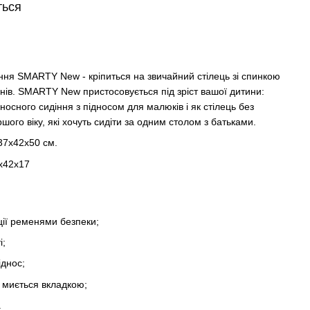
ться
ння SMARTY New - кріпиться на звичайний стілець зі спинкою
ів. SMARTY New пристосовується під зріст вашої дитини:
носного сидіння з підносом для малюків і як стілець без
шого віку, які хочуть сидіти за одним столом з батьками.
 37x42x50 см.
7х42х17
ції ременями безпеки;
і;
іднос;
 миється вкладкою;
.