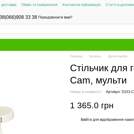
і доставка
Обмін та повернення
Контактна інформація
Статті в допомог
38(066)908 33 38
Передзвонити вам?
Головна
Каталог
Дитячі меблі
Стільчик для
Cam, мульти
Немає в наявності
Артикул: S333-
1 365.0 грн
Ввійти
для відображення накоп
%