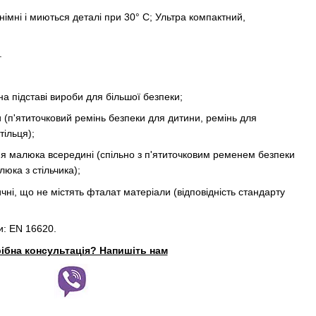
німні і миються деталі при 30° C; Ультра компактний,
.
на підставі вироби для більшої безпеки;
 (п'ятиточковий ремінь безпеки для дитини, ремінь для
тільця);
ня малюка всередині (спільно з п'ятиточковим ременем безпеки
ка з стільчика);
чні, що не містять фталат матеріали (відповідність стандарту
и: EN 16620.
ібна консультація? Напишіть нам