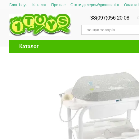
Перейти до основного контенту
Блог 1toys
Каталог
Про нас
Стати дилером/дропшипінг
Оплата 
Сертифікати відповідності
+38(097)056 20 08
+
Каталог