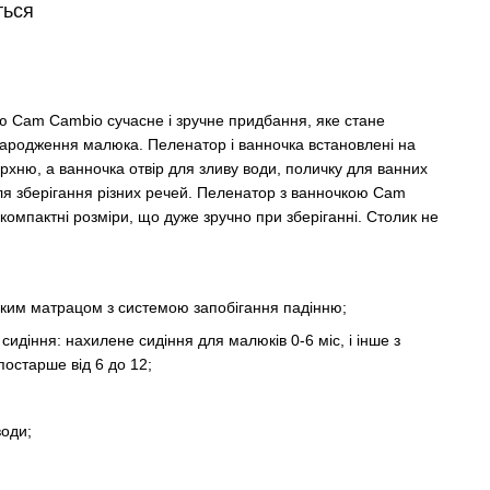
ться
ю Cam Cambio сучасне і зручне придбання, яке стане
народження малюка. Пеленатор і ванночка встановлені на
рхню, а ванночка отвір для зливу води, поличку для ванних
ля зберігання різних речей. Пеленатор з ванночкою Cam
компактні розміри, що дуже зручно при зберіганні. Столик не
яким матрацом з системою запобігання падінню;
идіння: нахилене сидіння для малюків 0-6 міс, і інше з
постарше від 6 до 12;
води;