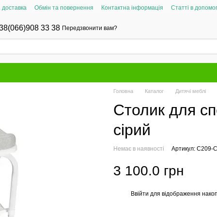
і доставка
Обмін та повернення
Контактна інформація
Статті в допомог
38(066)908 33 38
Передзвонити вам?
Головна
Каталог
Дитячі меблі
Столик для с
сірий
Немає в наявності
Артикул: C209-
3 100.0 грн
Ввійти
для відображення накоп
%