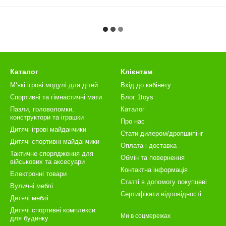
Каталог
Клієнтам
М‘які ігрові модулі для дітей
Вхід до кабінету
Спортивні та гімнастичні мати
Блог 1toys
Пазли, головоломки,
Каталог
конструктори та іграшки
Про нас
Дитячі ігрові майданчики
Стати дилером/дропшипінг
Дитячі спортивні майданчики
Оплата і доставка
Тактичне спорядження для
Обмін та повернення
військових та аксесуари
Контактна інформація
Електронні товари
Статті в допомогу покупцеві
Вуличні меблі
Сертифікати відповідності
Дитячі меблі
Дитячі спортивні комплекси
Ми в соцмережах
для будинку