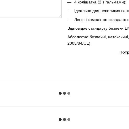
4 коліщатка (2 з гальмами);
Ідеально для невеликих ванн
Легко і компактно складаєтьс
Відповідає стандарту безпеки E
Абсолютно безпечні, нетоксичні,
2005/84/CE).
Потр