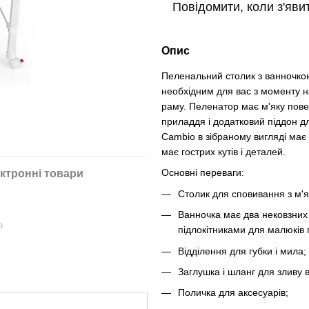
Повідомити, коли з'яви
Опис
Пеленальний столик з ванночко
необхідним для вас з моменту 
раму. Пеленатор має м'яку пове
приладдя і додатковий піддон д
Cambio в зібраному вигляді має 
має гострих кутів і деталей.
Основні переваги:
ктронні товари
Столик для сповивання з м'
Ванночка має два нековзних с
ю
підлокітниками для малюків 
Відділення для губки і мила;
Заглушка і шланг для зливу 
Поличка для аксесуарів;