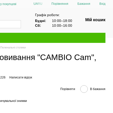
Порівняння
UA
RU
Бажання
Вхід
у покупцеві
Графік роботи:
Мій кошик
Будні:
10:00–18:00
Сб:
10:00–16:00
Пеленальні столики
повивання "CAMBIO Cam",
C226
Написати відгук
Порівняти
В бажання
ичувальної знижки