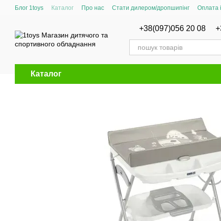
Перейти до основного контенту
Блог 1toys
Каталог
Про нас
Стати дилером/дропшипінг
Оплата 
Сертифікати відповідності
+38(097)056 20 08
+
Каталог