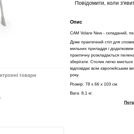
Повідомити, коли з'яви
Опис
CAM Volare New - складаний, пе
Дуже практичний стіл для спови
мильних приладдя і додатковим 
практичну розкладається пелена
зберігати. Столик легко миється.
відповідає всім європейським ви
року.
ктронні товари
Розмір: 78 х 66 х 103 см.
Вага: 8,1 кг.
ю
Потр