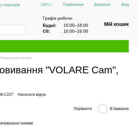
Порівняння
UA
RU
Бажання
Вхід
у покупцеві
Графік роботи:
Мій кошик
Будні:
10:00–18:00
Сб:
10:00–16:00
Пеленальні столики
повивання "VOLARE Cam",
08-C227
Написати відгук
Порівняти
В бажання
ичувальної знижки