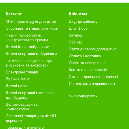
Каталог
Клієнтам
М‘які ігрові модулі для дітей
Вхід до кабінету
Спортивні та гімнастичні мати
Блог 1toys
Пазли, головоломки,
Каталог
конструктори та іграшки
Про нас
Дитячі ігрові майданчики
Стати дилером/дропшипінг
Дитячі спортивні майданчики
Оплата і доставка
Тактичне спорядження для
Обмін та повернення
військових та аксесуари
Контактна інформація
Електронні товари
Статті в допомогу покупцеві
Вуличні меблі
Сертифікати відповідності
Дитячі меблі
Дитячі спортивні комплекси
Ми в соцмережах
для будинку
Велоаксесуари та
комплектуючі
Спортивні товари для дітей і
дорослих
Товари для активного