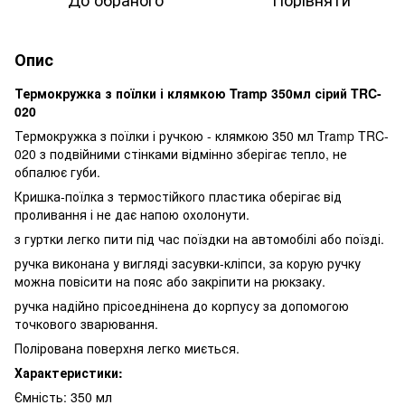
Опис
Термокружка з поїлки і клямкою Tramp 350мл сірий TRC-
020
Термокружка з поїлки і ручкою - клямкою 350 мл Tramp TRC-
020 з подвійними стінками відмінно зберігає тепло, не
обпалює губи.
Кришка-поїлка з термостійкого пластика оберігає від
проливання і не дає напою охолонути.
з гуртки легко пити під час поїздки на автомобілі або поїзді.
ручка виконана у вигляді засувки-кліпси, за корую ручку
можна повісити на пояс або закріпити на рюкзаку.
ручка надійно прісоеднінена до корпусу за допомогою
точкового зварювання.
Полірована поверхня легко миється.
Характеристики:
Ємність: 350 мл