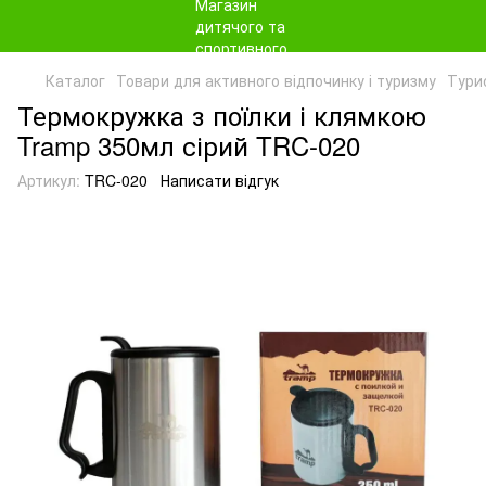
Каталог
Товари для активного відпочинку і туризму
Тури
Термокружка з поїлки і клямкою
Tramp 350мл сірий TRC-020
Артикул:
TRC-020
Написати відгук