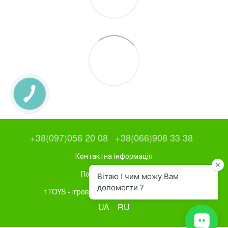
+38(097)056 20 08
+38(066)908 33 38
Контактна інформація
Повна версія сайту
1TOYS - ігрове та спортивне обладнання
UA
RU