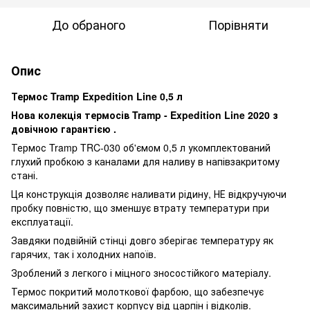
До обраного
Порівняти
Опис
Термос Tramp Expedition Line 0,5 л
Нова колекція термосів Tramp - Expedition Line 2020
з
довічною гарантією
.
Термос Tramp TRC-030 об'ємом 0,5 л укомплектований
глухий пробкою з каналами для наливу в напівзакритому
стані.
Ця конструкція дозволяє наливати рідину, НЕ відкручуючи
пробку повністю, що зменшує втрату температури при
експлуатації.
Завдяки подвійній стінці довго зберігає температуру як
гарячих, так і холодних напоїв.
Зроблений з легкого і міцного зносостійкого матеріалу.
Термос покритий молоткової фарбою, що забезпечує
максимальний захист корпусу від царпін і відколів.