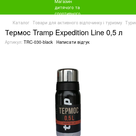
Каталог
Товари для активного відпочинку і туризму
Тури
Термос Tramp Expedition Line 0,5 л
Артикул:
TRC-030-black
Написати відгук