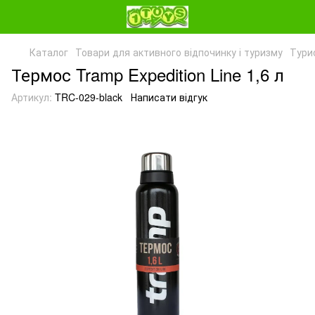
Каталог
Товари для активного відпочинку і туризму
Тури
Термос Tramp Expedition Line 1,6 л
Артикул:
TRC-029-black
Написати відгук